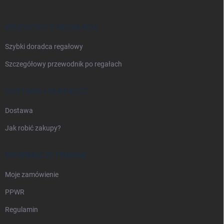
p
k
a
WSZYSTKO O REGAŁACH
Szybki doradca regałowy
Szczegółowy przewodnik po regałach
DOSTAWA I PŁATNOŚĆ
Dostawa
Jak robić zakupy?
INFORMACJE PRAWNE
Moje zamówienie
PPWR
Regulamin