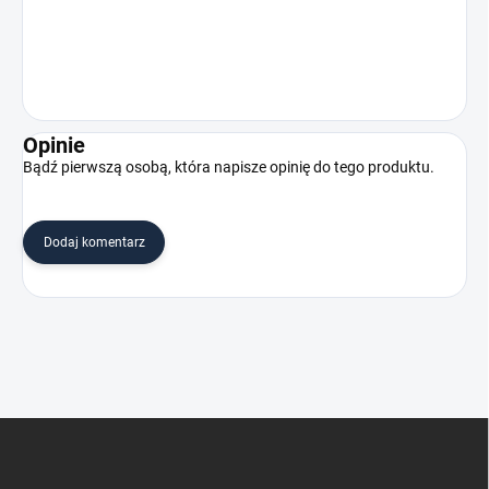
Opinie
Bądź pierwszą osobą, która napisze opinię do tego produktu.
Dodaj komentarz
S
t
o