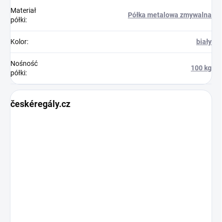
Materiał
Półka metalowa zmywalna
półki
:
Kolor
:
biały
Nośność
100 kg
półki
:
českéregály.cz