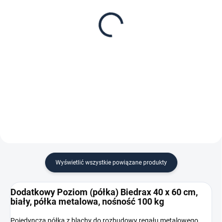
Zestaw śrub do łączenia
Gumowy młotek
2 regałów (SR1)
montażowy do regałów
zł 6,80
zł 12,50
zł 5,60 bez VAT
zł 10,30 bez VAT
−
+
−
+
Do koszyka
Do koszyka
Wyświetlić wszystkie powiązane produkty
Dodatkowy Poziom (półka) Biedrax 40 x 60 cm,
biały, półka metalowa, nośność 100 kg
Pojedyncza półka z blachy do rozbudowy regału metalowego