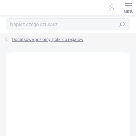
Przejść
do
treści
Szukaj
Dodatkowe poziomy, półki do regałów
MARKA:
BIEDRAX
PÓŁKI METALOWE