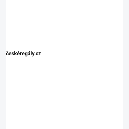
českéregály.cz