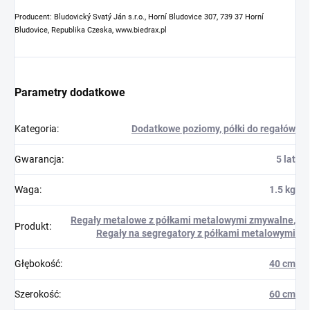
Producent: Bludovický Svatý Ján s.r.o., Horní Bludovice 307, 739 37 Horní
Bludovice, Republika Czeska, www.biedrax.pl
Parametry dodatkowe
Kategoria
:
Dodatkowe poziomy, półki do regałów
Gwarancja
:
5 lat
Waga
:
1.5 kg
Regały metalowe z półkami metalowymi zmywalne
,
Produkt
:
Regały na segregatory z półkami metalowymi
Głębokość
:
40 cm
Szerokość
:
60 cm