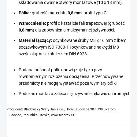
składowania owalne otwory montażowe (10 x 13 mm).
Półka:
grubość materiału
0,8 mm
, profil typu G.
Wzmocnienie:
profil o kształcie fali trapezowej (grubość
0,8 mm
) dla zapewnienia maksymalnej sztywności.
Materiał łączący:
ocynkowane śruby M8 x 16 mm z łbem
soczewkowym ISO 7380-1 i ocynkowane nakrętki M8
sześciokątne z kołnierzem DIN 6923.
Podana nośnosť półki obowiązuje tylko przy
równomiernym rozłożeniu obciążenia. Przechowywane
przedmioty nie mogą wystawać poza wymiary półki
Podczas montażu zaleca się używanie rękawic ochronnych
Producent: Bludovický Svatý Ján s.r.o., Horní Bludovice 307, 739 37 Horní
Bludovice, Republika Czeska, www.biedrax.cz