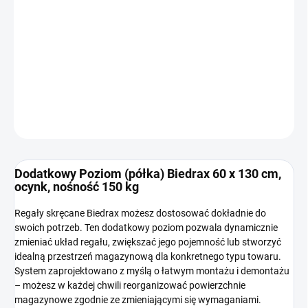
Cena
NA ZAMÓWIENIE (DO 3 TYGODNI)
jednostkowa:
−
+
Dodaj do koszyka
INFORMACJE SZCZEGÓŁOWE
ZADAJ PYTANIE
Dodatkowy Poziom (półka) Biedrax 60 x 130 cm,
ocynk, nośność 150 kg
Regały skręcane Biedrax możesz dostosować dokładnie do
swoich potrzeb. Ten dodatkowy poziom pozwala dynamicznie
zmieniać układ regału, zwiększać jego pojemność lub stworzyć
idealną przestrzeń magazynową dla konkretnego typu towaru.
System zaprojektowano z myślą o łatwym montażu i demontażu
– możesz w każdej chwili reorganizować powierzchnie
magazynowe zgodnie ze zmieniającymi się wymaganiami.