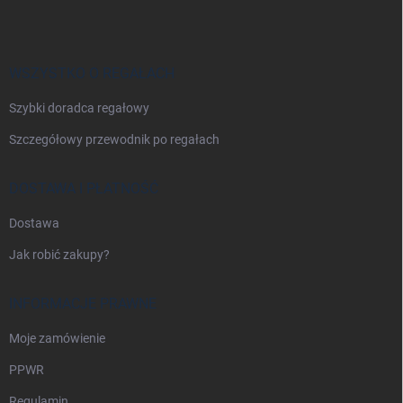
o
p
k
a
WSZYSTKO O REGAŁACH
Szybki doradca regałowy
Szczegółowy przewodnik po regałach
DOSTAWA I PŁATNOŚĆ
Dostawa
Jak robić zakupy?
INFORMACJE PRAWNE
Moje zamówienie
PPWR
Regulamin