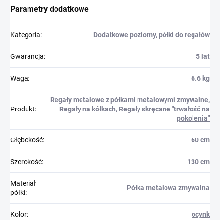
Parametry dodatkowe
Kategoria
:
Dodatkowe poziomy, półki do regałów
Gwarancja
:
5 lat
Waga
:
6.6 kg
Regały metalowe z półkami metalowymi zmywalne
,
Produkt
:
Regały na kółkach
,
Regały skręcane "trwałość na
pokolenia"
Głębokość
:
60 cm
Szerokość
:
130 cm
Materiał
Półka metalowa zmywalna
półki
:
Kolor
:
ocynk