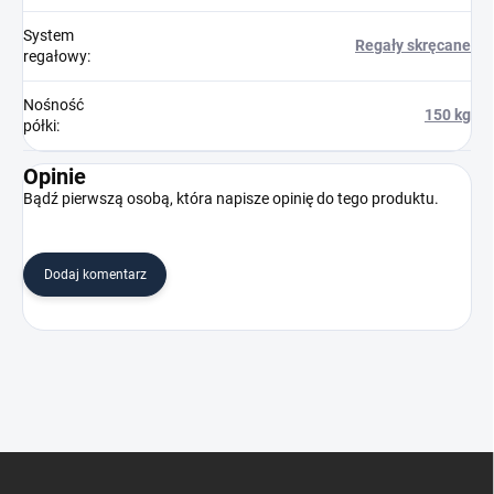
System
Regały skręcane
regałowy
:
Nośność
150 kg
półki
:
Opinie
Bądź pierwszą osobą, która napisze opinię do tego produktu.
Dodaj komentarz
S
t