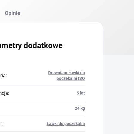
Opinie
ametry dodatkowe
Drewniane ławki do
ria
:
poczekalni ISO
ncja
:
5 lat
24 kg
t
:
Ławki do poczekalni