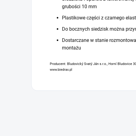
grubości 10 mm
Plastikowe części z czarnego ela
Do bocznych siedzisk można przy
Dostarczane w stanie rozmontowan
montażu
Producent: Bludovický Svatý Ján s.r.o., Horní Bludovice 3
www.biedrax.pl