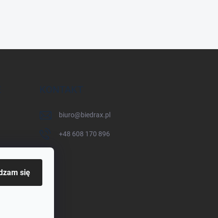
E
KONTAKT
biuro
@
biedrax.pl
+48 608 170 896
dzam się