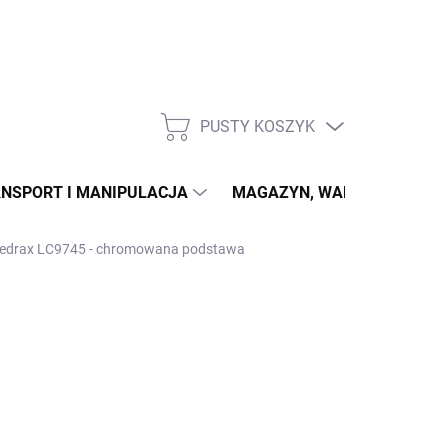
PUSTY KOSZYK
KOSZYK
NSPORT I MANIPULACJA
MAGAZYN, WARSZTAT
Biedrax LC9745 - chromowana podstawa