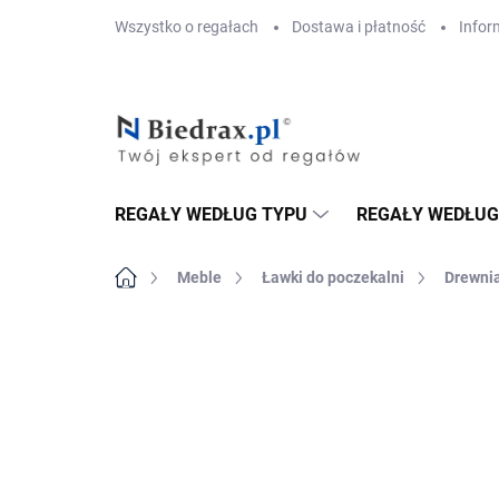
Przejść
Wszystko o regałach
Dostawa i płatność
Infor
do
treści
REGAŁY WEDŁUG TYPU
REGAŁY WEDŁUG
Home
Meble
Ławki do poczekalni
Drewnia
MARKA:
BIEDRAX
DOSTAWA GRATIS