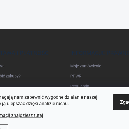
TAWA I PŁATNOŚĆ
INFORMACJE PRAWN
wa
Moje zamówienie
bić zakupy?
PPWR
Regulamin
agają nam zapewnić wygodne działanie naszej
Zga
e ją ulepszać dzięki analizie ruchu.
macji znajdziesz tutaj