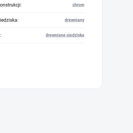
onstrukcji
:
chrom
siedziska
:
drewniany
:
drewniane siedziska