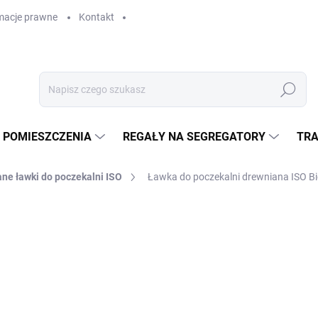
macje prawne
Kontakt
Szukaj
 POMIESZCZENIA
REGAŁY NA SEGREGATORY
TRA
ne ławki do poczekalni ISO
Ławka do poczekalni drewniana ISO 
zł 2 462,80
zł 2 035,40 bez VAT
Cena
W MAGAZYNIE