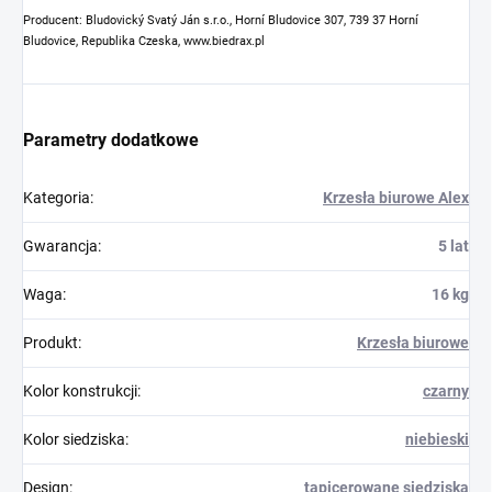
Producent: Bludovický Svatý Ján s.r.o., Horní Bludovice 307, 739 37 Horní
Bludovice, Republika Czeska, www.biedrax.pl
Parametry dodatkowe
Kategoria
:
Krzesła biurowe Alex
Gwarancja
:
5 lat
Waga
:
16 kg
Produkt
:
Krzesła biurowe
Kolor konstrukcji
:
czarny
Kolor siedziska
:
niebieski
Design
:
tapicerowane siedziska