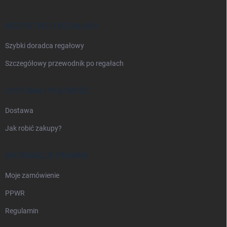
p
k
a
WSZYSTKO O REGAŁACH
Szybki doradca regałowy
Szczegółowy przewodnik po regałach
DOSTAWA I PŁATNOŚĆ
Dostawa
Jak robić zakupy?
INFORMACJE PRAWNE
Moje zamówienie
PPWR
Regulamin