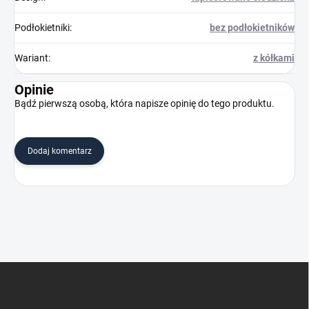
Podłokietniki
:
bez podłokietników
Wariant
:
z kółkami
Opinie
Bądź pierwszą osobą, która napisze opinię do tego produktu.
Dodaj komentarz
S
t
o