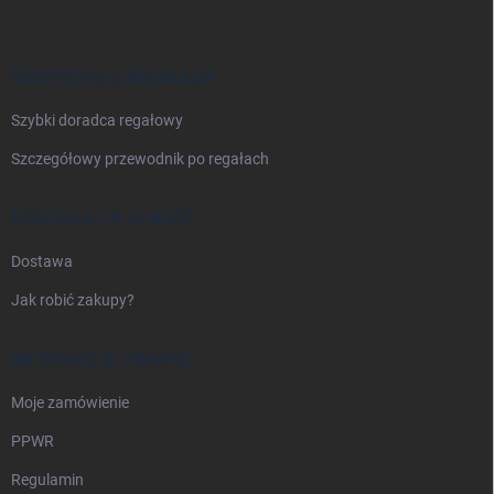
o
p
k
a
WSZYSTKO O REGAŁACH
Szybki doradca regałowy
Szczegółowy przewodnik po regałach
DOSTAWA I PŁATNOŚĆ
Dostawa
Jak robić zakupy?
INFORMACJE PRAWNE
Moje zamówienie
PPWR
Regulamin