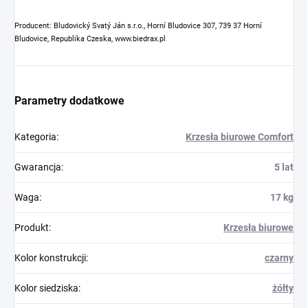
Producent: Bludovický Svatý Ján s.r.o., Horní Bludovice 307, 739 37 Horní
Bludovice, Republika Czeska, www.biedrax.pl
Parametry dodatkowe
Kategoria
:
Krzesła biurowe Comfort
Gwarancja
:
5 lat
Waga
:
17 kg
Produkt
:
Krzesła biurowe
Kolor konstrukcji
:
czarny
Kolor siedziska
:
żółty