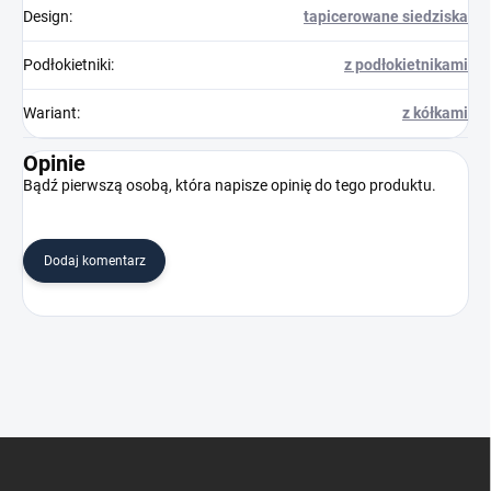
Design
:
tapicerowane siedziska
Podłokietniki
:
z podłokietnikami
Wariant
:
z kółkami
Opinie
Bądź pierwszą osobą, która napisze opinię do tego produktu.
Dodaj komentarz
S
t