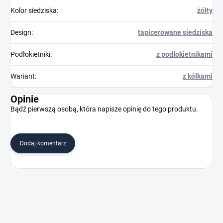
Kolor siedziska
:
żółty
Design
:
tapicerowane siedziska
Podłokietniki
:
z podłokietnikami
Wariant
:
z kółkami
Opinie
Bądź pierwszą osobą, która napisze opinię do tego produktu.
Dodaj komentarz