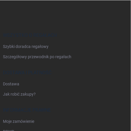
S
t
o
p
k
a
WSZYSTKO O REGAŁACH
Szybki doradca regałowy
Szczegółowy przewodnik po regałach
DOSTAWA I PŁATNOŚĆ
Dostawa
Jak robić zakupy?
INFORMACJE PRAWNE
Moje zamówienie