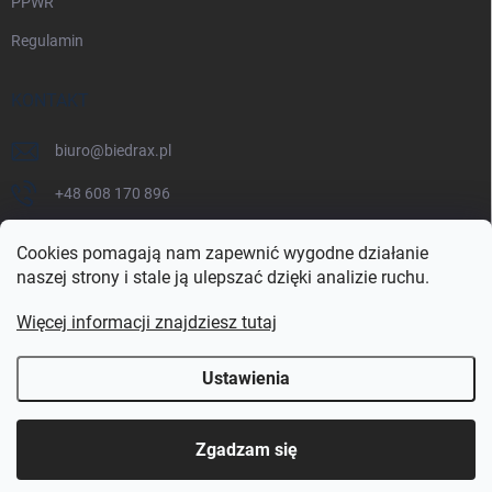
PPWR
Regulamin
KONTAKT
biuro
@
biedrax.pl
+48 608 170 896
Cookies pomagają nam zapewnić wygodne działanie
naszej strony i stale ją ulepszać dzięki analizie ruchu.
Więcej informacji znajdziesz tutaj
Ustawienia
Copyright 2026
biedrax.pl
. Wszystkie prawa zastrzeżone.
Zgadzam się
Opracował Shoptet Premium