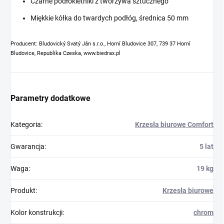
Czarne podłokietniki z tworzywa sztucznego
Miękkie kółka do twardych podłóg, średnica 50 mm
Producent: Bludovický Svatý Ján s.r.o., Horní Bludovice 307, 739 37 Horní
Bludovice, Republika Czeska, www.biedrax.pl
Parametry dodatkowe
Kategoria
:
Krzesła biurowe Comfort
Gwarancja
:
5 lat
Waga
:
19 kg
Produkt
:
Krzesła biurowe
Kolor konstrukcji
:
chrom