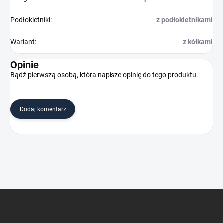
Podłokietniki
:
z podłokietnikami
Wariant
:
z kółkami
Opinie
Bądź pierwszą osobą, która napisze opinię do tego produktu.
Dodaj komentarz
S
t
o