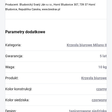
Producent: Bludovický Svatý Ján s.r.o., Horní Bludovice 307, 739 37 Horní
Bludovice, Republika Czeska, www.biedrax.pl
Parametry dodatkowe
Kategoria
:
Krzesła biurowe Milano II
Gwarancja
:
5 lat
Waga
:
10 kg
Produkt
:
Krzesła biurowe
Kolor konstrukcji
:
czarny
Kolor siedziska
:
czerwony
Design
:
tapicerowane siedziska