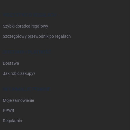
p
k
a
WSZYSTKO O REGAŁACH
Szybki doradca regałowy
Szczegółowy przewodnik po regałach
DOSTAWA I PŁATNOŚĆ
Dostawa
Jak robić zakupy?
INFORMACJE PRAWNE
Moje zamówienie
PPWR
Regulamin