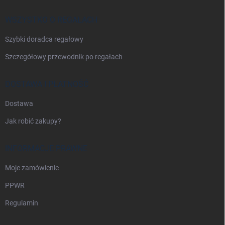
k
a
WSZYSTKO O REGAŁACH
Szybki doradca regałowy
Szczegółowy przewodnik po regałach
DOSTAWA I PŁATNOŚĆ
Dostawa
Jak robić zakupy?
INFORMACJE PRAWNE
Moje zamówienie
PPWR
Regulamin