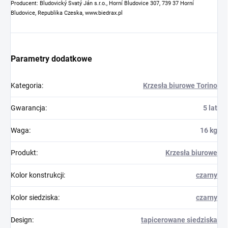
Producent: Bludovický Svatý Ján s.r.o., Horní Bludovice 307, 739 37 Horní
Bludovice, Republika Czeska, www.biedrax.pl
Parametry dodatkowe
Kategoria
:
Krzesła biurowe Torino
Gwarancja
:
5 lat
Waga
:
16 kg
Produkt
:
Krzesła biurowe
Kolor konstrukcji
:
czarny
Kolor siedziska
:
czarny
Design
:
tapicerowane siedziska