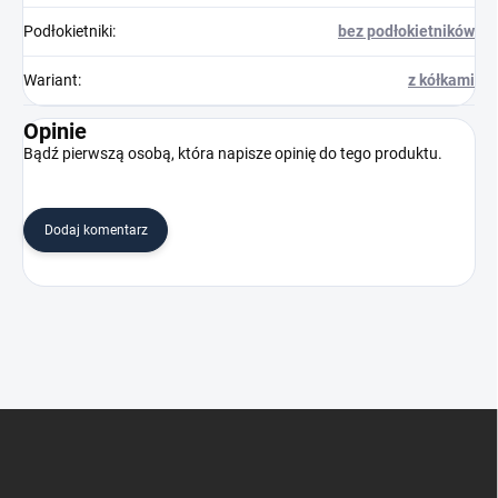
Podłokietniki
:
bez podłokietników
Wariant
:
z kółkami
Opinie
Bądź pierwszą osobą, która napisze opinię do tego produktu.
Dodaj komentarz
S
t
o
p