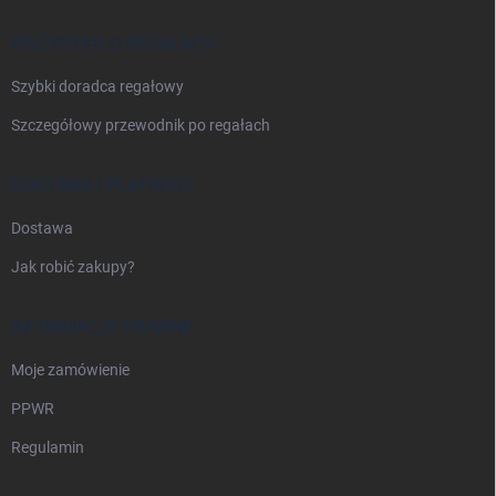
k
a
WSZYSTKO O REGAŁACH
Szybki doradca regałowy
Szczegółowy przewodnik po regałach
DOSTAWA I PŁATNOŚĆ
Dostawa
Jak robić zakupy?
INFORMACJE PRAWNE
Moje zamówienie
PPWR
Regulamin