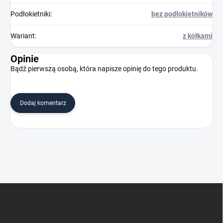
Podłokietniki
:
bez podłokietników
Wariant
:
z kółkami
Opinie
Bądź pierwszą osobą, która napisze opinię do tego produktu.
Dodaj komentarz
S
t
o
p