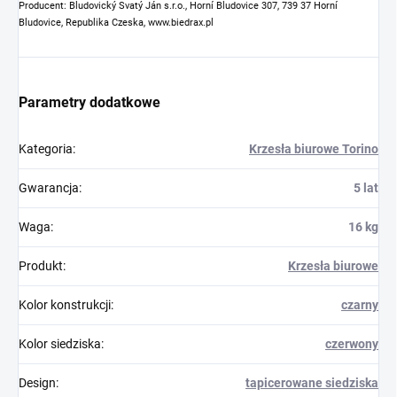
Producent: Bludovický Svatý Ján s.r.o., Horní Bludovice 307, 739 37 Horní
Bludovice, Republika Czeska, www.biedrax.pl
Parametry dodatkowe
Kategoria
:
Krzesła biurowe Torino
Gwarancja
:
5 lat
Waga
:
16 kg
Produkt
:
Krzesła biurowe
Kolor konstrukcji
:
czarny
Kolor siedziska
:
czerwony
Design
:
tapicerowane siedziska