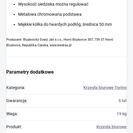
Wysokość siedziska można regulować
Metalowa chromowana podstawa
Miękkie kółka do twardych podłóg, średnica 50 mm
Producent: Bludovický Svatý Ján s.r.o., Horní Bludovice 307, 739 37 Horní
Bludovice, Republika Czeska, www.biedrax.pl
Parametry dodatkowe
Kategoria
:
Krzesła biurowe Torino
Gwarancja
:
5 lat
Waga
:
19 kg
Produkt
:
Krzesła biurowe