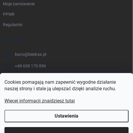
Moje zamówienie
PPWR
Regulamin
KONTAKT
biuro
@
biedrax.pl
+48 608 170 896
Cookies pomagają nam zapewnić wygodne działanie
naszej strony i stale ją ulepszać dzięki analizie ruchu.
Więcej informacji znajdziesz tutaj
Ustawienia
Copyright 2026
biedrax.pl
. Wszystkie prawa zastrzeżone.