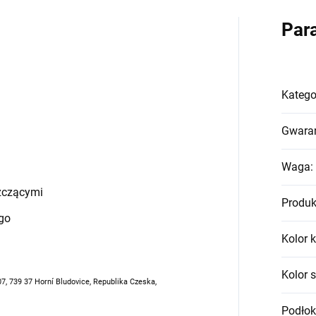
Par
Katego
Gwara
Waga
:
zczącymi
Produk
go
Kolor k
Kolor 
07, 739 37 Horní Bludovice, Republika Czeska,
Podłoki