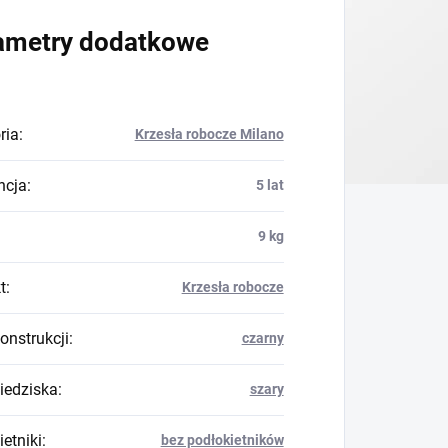
ametry dodatkowe
ria
:
Krzesła robocze Milano
ncja
:
5 lat
9 kg
t
:
Krzesła robocze
onstrukcji
:
czarny
siedziska
:
szary
etniki
:
bez podłokietników