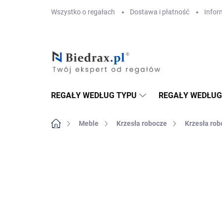
Przejść
Wszystko o regałach
Dostawa i płatność
Infor
do
treści
REGAŁY WEDŁUG TYPU
REGAŁY WEDŁUG
Home
Meble
Krzesła robocze
Krzesła rob
MARKA:
BIEDRAX
DOSTAWA GRATIS