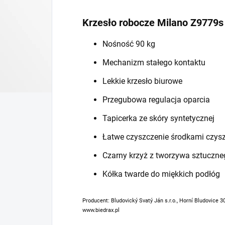
Krzesło robocze Milano Z9779s
Nośność 90 kg
Mechanizm stałego kontaktu
Lekkie krzesło biurowe
Przegubowa regulacja oparcia
Tapicerka ze skóry syntetycznej
Łatwe czyszczenie środkami czys
Czarny krzyż z tworzywa sztuczne
Kółka twarde do miękkich podłóg
Producent: Bludovický Svatý Ján s.r.o., Horní Bludovice 3
www.biedrax.pl