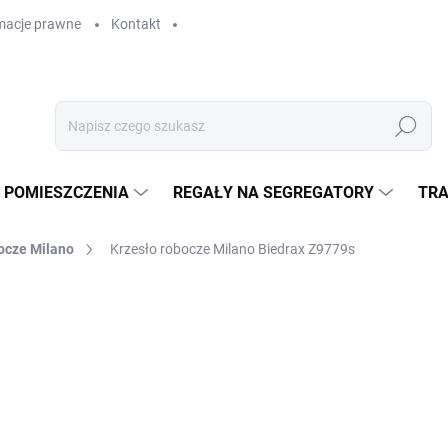
macje prawne
Kontakt
Szukaj
 POMIESZCZENIA
REGAŁY NA SEGREGATORY
TRA
ocze Milano
Krzesło robocze Milano Biedrax Z9779s
zł 585,60
zł 484 bez VAT
Cena
W MAGAZYNIE