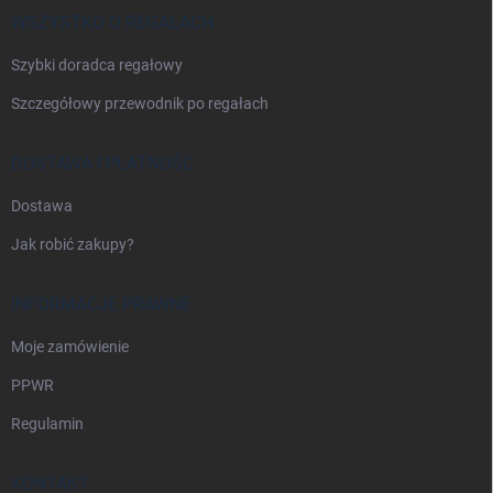
a
WSZYSTKO O REGAŁACH
Szybki doradca regałowy
Szczegółowy przewodnik po regałach
DOSTAWA I PŁATNOŚĆ
Dostawa
Jak robić zakupy?
INFORMACJE PRAWNE
Moje zamówienie
PPWR
Regulamin
KONTAKT