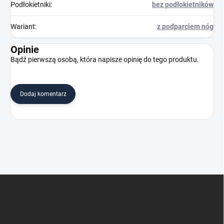
Podłokietniki
:
bez podłokietników
Wariant
:
z podparciem nóg
Opinie
Bądź pierwszą osobą, która napisze opinię do tego produktu.
Dodaj komentarz
S
t
o
p
k