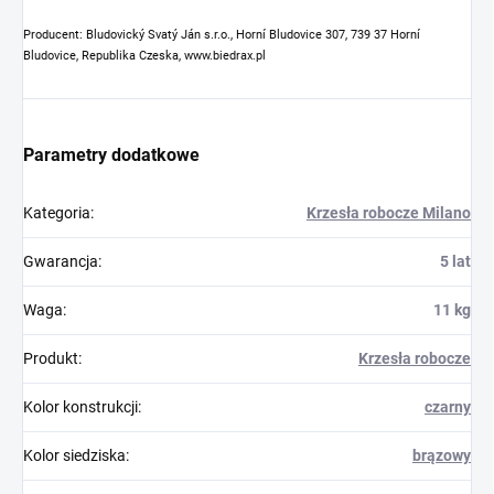
Producent: Bludovický Svatý Ján s.r.o., Horní Bludovice 307, 739 37 Horní
Bludovice, Republika Czeska, www.biedrax.pl
Parametry dodatkowe
Kategoria
:
Krzesła robocze Milano
Gwarancja
:
5 lat
Waga
:
11 kg
Produkt
:
Krzesła robocze
Kolor konstrukcji
:
czarny
Kolor siedziska
:
brązowy