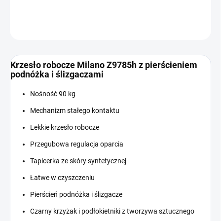
INFORMACJE SZCZEGÓŁOWE
ZADAJ PYTANIE
Krzesło robocze Milano Z9785h z pierścieniem
podnóżka i ślizgaczami
Nośność 90 kg
Mechanizm stałego kontaktu
Lekkie krzesło robocze
Przegubowa regulacja oparcia
Tapicerka ze skóry syntetycznej
Łatwe w czyszczeniu
Pierścień podnóżka i ślizgacze
Czarny krzyżak i podłokietniki z tworzywa sztucznego