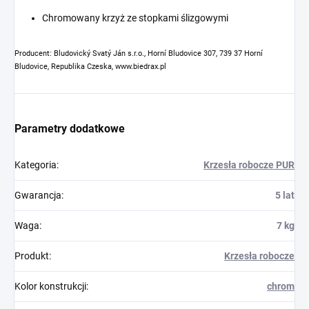
Chromowany krzyż ze stopkami ślizgowymi
Producent: Bludovický Svatý Ján s.r.o., Horní Bludovice 307, 739 37 Horní
Bludovice, Republika Czeska, www.biedrax.pl
Parametry dodatkowe
Kategoria
:
Krzesła robocze PUR
Gwarancja
:
5 lat
Waga
:
7 kg
Produkt
:
Krzesła robocze
Kolor konstrukcji
:
chrom