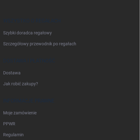
o
p
k
a
WSZYSTKO O REGAŁACH
Szybki doradca regałowy
Szczegółowy przewodnik po regałach
DOSTAWA I PŁATNOŚĆ
Dostawa
Jak robić zakupy?
INFORMACJE PRAWNE
Moje zamówienie
PPWR
Regulamin