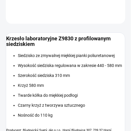
INFORMACJE SZCZEGÓŁOWE
ZADAJ PYTANIE
Krzesło laboratoryjne Z9830 z profilowanym
siedziskiem
Siedzisko ze zmywalnej miękkiej pianki poliuretanowej
Wysokość siedziska regulowana w zakresie 440 - 580 mm
Szerokość siedziska 310 mm
Krzyż 580 mm
Twarde kółka do miękkiej podłogi
Czarny krzyż z tworzywa sztucznego
Nośność do 110 kg
Producent: Bludovický Svatý Ján s.r.o., Horní Bludovice 307, 739 37 Horní