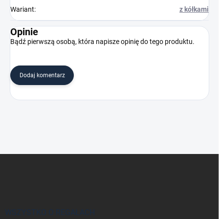
Wariant
:
z kółkami
Opinie
Bądź pierwszą osobą, która napisze opinię do tego produktu.
Dodaj komentarz
S
t
o
p
k
a
WSZYSTKO O REGAŁACH