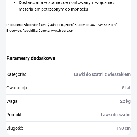
Dostarczana w stanie zdemontowanym włącznie z
materiałem potrzebnym do montażu
Producent: Bludovický Svatý Ján s.r.o., Horní Bludovice 307, 739 37 Horní
Bludovice, Republika Czeska, www.biedrax.pl
Parametry dodatkowe
Kategoria
:
Ławki do szatni z wieszakiem
Gwarancja
:
5 lat
Waga
:
22 kg
Produkt
:
Ławki do szatni
Długość
:
150 cm