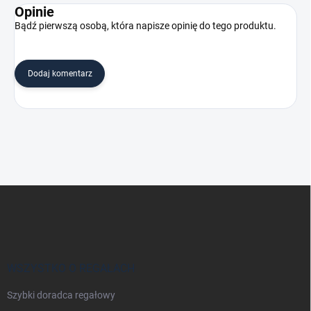
Opinie
Bądź pierwszą osobą, która napisze opinię do tego produktu.
Dodaj komentarz
S
t
o
p
k
a
WSZYSTKO O REGAŁACH
Szybki doradca regałowy