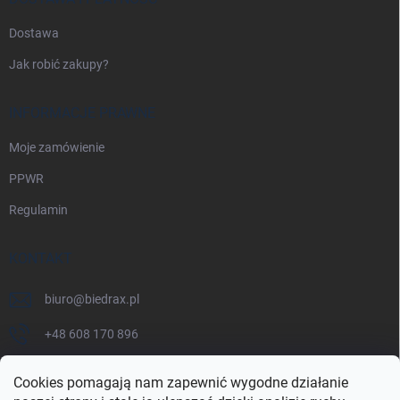
Dostawa
Jak robić zakupy?
INFORMACJE PRAWNE
Moje zamówienie
PPWR
Regulamin
KONTAKT
biuro
@
biedrax.pl
+48 608 170 896
Cookies pomagają nam zapewnić wygodne działanie