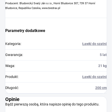
Producent: Bludovický Svatý Ján s.r.o., Horní Bludovice 307, 739 37 Horní
Bludovice, Republika Czeska, www.biedrax.pl
Parametry dodatkowe
Kategoria
:
Ławki do szatni
Gwarancja
:
5 lat
Waga
:
21 kg
Produkt
:
Ławki do szatni
Długość
:
200 cm
Opinie
Bądź pierwszą osobą, która napisze opinię do tego produktu.