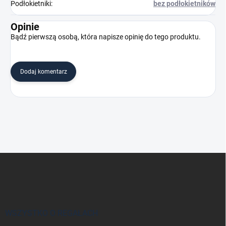
Podłokietniki
:
bez podłokietników
Opinie
Bądź pierwszą osobą, która napisze opinię do tego produktu.
Dodaj komentarz
S
t
o
p
k
a
WSZYSTKO O REGAŁACH