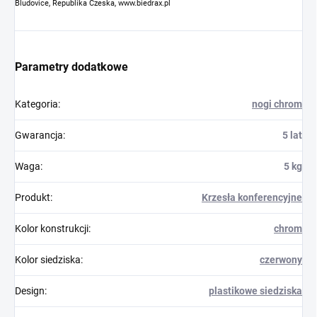
Bludovice, Republika Czeska, www.biedrax.pl
Parametry dodatkowe
Kategoria
:
nogi chrom
Gwarancja
:
5 lat
Waga
:
5 kg
Produkt
:
Krzesła konferencyjne
Kolor konstrukcji
:
chrom
Kolor siedziska
:
czerwony
Design
:
plastikowe siedziska