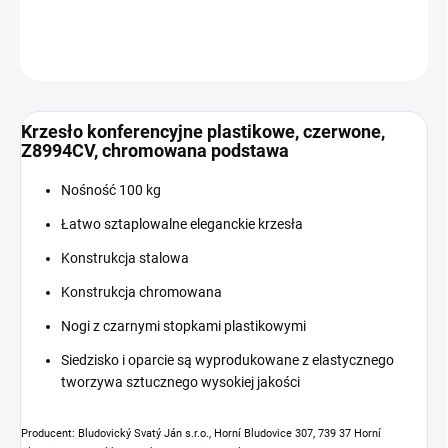
INFORMACJE SZCZEGÓŁOWE
ZADAJ PYTANIE
Krzesło konferencyjne plastikowe, czerwone,
Z8994CV, chromowana podstawa
Nośność 100 kg
Łatwo sztaplowalne eleganckie krzesła
Konstrukcja stalowa
Konstrukcja chromowana
Nogi z czarnymi stopkami plastikowymi
Siedzisko i oparcie są wyprodukowane z elastycznego
tworzywa sztucznego wysokiej jakości
Producent: Bludovický Svatý Ján s.r.o., Horní Bludovice 307, 739 37 Horní