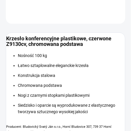
INFORMACJE SZCZEGÓŁOWE
ZADAJ PYTANIE
Krzesło konferencyjne plastikowe, czerwone
Z9130cv, chromowana podstawa
Nośność 100 kg
Łatwo sztaplowalne eleganckie krzesła
Konstrukcja stalowa
Chromowana podstawa
Nogi z czarnymi stopkami plastikowymi
Siedzisko i oparcie są wyprodukowane z elastycznego
tworzywa sztucznego wysokiej jakości
Producent: Bludovický Svatý Ján s.r.o., Horní Bludovice 307, 739 37 Horní