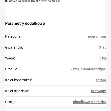
Bludovice, Republika Czeska, www.biedrax.pl
Parametry dodatkowe
Kategoria
:
nogi chrom
Gwarancja
:
5 lat
Waga
:
5 kg
Produkt
:
Krzesła konferencyjne
Kolor konstrukcji
:
chrom
Kolor siedziska
:
czerwony
Design
:
plastikowe siedziska