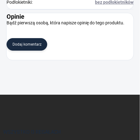
Podłokietniki
:
bez podłokietników
Opinie
Bądź pierwszą osobą, która napisze opinię do tego produktu.
Dodaj komentarz
S
t
o
p
k
a
WSZYSTKO O REGAŁACH