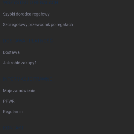
a
WSZYSTKO O REGAŁACH
Szybki doradca regałowy
Szczegółowy przewodnik po regałach
DOSTAWA I PŁATNOŚĆ
Dostawa
Jak robić zakupy?
INFORMACJE PRAWNE
Moje zamówienie
PPWR
Regulamin
KONTAKT