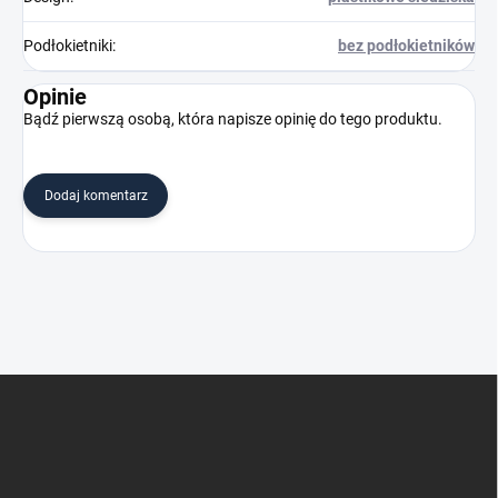
Podłokietniki
:
bez podłokietników
Opinie
Bądź pierwszą osobą, która napisze opinię do tego produktu.
Dodaj komentarz
S
t
o
p
k