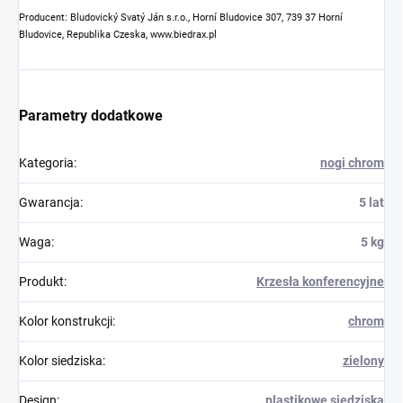
Producent: Bludovický Svatý Ján s.r.o., Horní Bludovice 307, 739 37 Horní
Bludovice, Republika Czeska, www.biedrax.pl
Parametry dodatkowe
Kategoria
:
nogi chrom
Gwarancja
:
5 lat
Waga
:
5 kg
Produkt
:
Krzesła konferencyjne
Kolor konstrukcji
:
chrom
Kolor siedziska
:
zielony
Design
:
plastikowe siedziska