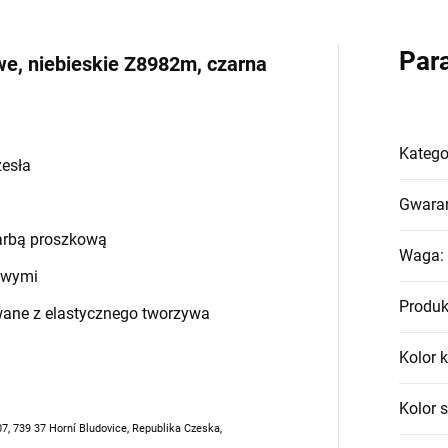
Par
we, niebieskie Z8982m, czarna
Katego
zesła
Gwara
arbą proszkową
Waga
:
owymi
Produk
wane z elastycznego tworzywa
Kolor k
Kolor 
07, 739 37 Horní Bludovice, Republika Czeska,