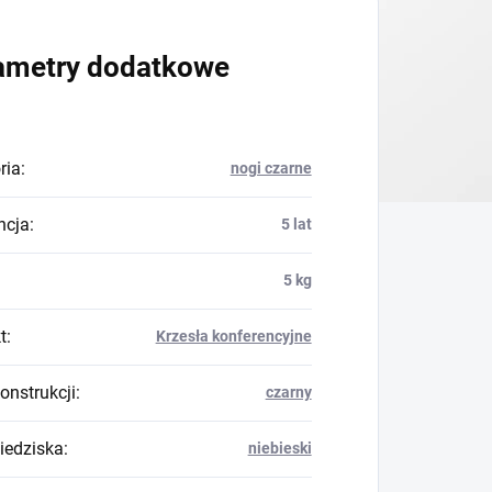
ametry dodatkowe
ria
:
nogi czarne
ncja
:
5 lat
5 kg
t
:
Krzesła konferencyjne
onstrukcji
:
czarny
siedziska
:
niebieski