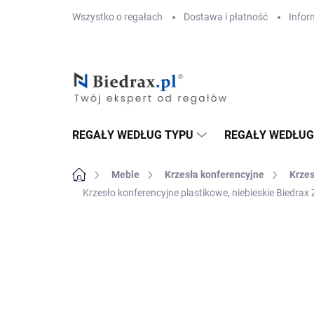
Przejść
Wszystko o regałach
Dostawa i płatność
Infor
do
treści
REGAŁY WEDŁUG TYPU
REGAŁY WEDŁUG
Home
Meble
Krzesła konferencyjne
Krzes
Krzesło konferencyjne plastikowe, niebieskie Biedr
MARKA:
BIEDRAX
DOSTAWA GRATIS