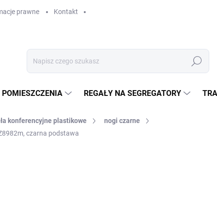
macje prawne
Kontakt
Szukaj
 POMIESZCZENIA
REGAŁY NA SEGREGATORY
TRA
ła konferencyjne plastikowe
nogi czarne
ax Z8982m, czarna podstawa
zł 214,30
zł 177,10 bez VAT