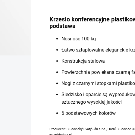
Krzesło konferencyjne plastiko
podstawa
Nośność 100 kg
Łatwo sztaplowalne eleganckie kr
Konstrukcja stalowa
Powierzchnia powlekana czarną f
Nogi z czarnymi stopkami plastik
Siedzisko i oparcie są wyproduko
sztucznego wysokiej jakości
6 podstawowych kolorów
Producent: Bludovický Svatý Ján s.r.o., Horní Bludovice 3
www.biedrax.pl