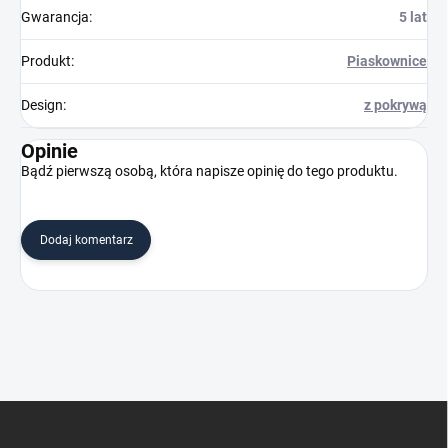
Gwarancja
:
5 lat
Produkt
:
Piaskownice
Design
:
z pokrywą
Opinie
Bądź pierwszą osobą, która napisze opinię do tego produktu.
Dodaj komentarz
S
t