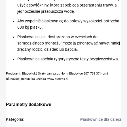
użyć geowłókniny, która zapobiega przerastaniu trawy, a
jednocześnie przepuszcza wodę.
Aby wypełnić piaskownicę do połowy wysokości, potrzeba
600 kg piasku.
Piaskownica jest dostarczana w częściach do
samodzielnego montażu; może ją zmontować nawet mniej
zręczny rodzic, dziadek lub babcia.
Piaskownica spełnia rygorystyczne testy bezpieczeństwa.
Producent: Bludovický Svatý Ján s.r.o., Horní Bludovice 307, 739 37 Horní
Bludovice, Republika Czeska, www.biedrax.pl
Parametry dodatkowe
Kategoria
:
Piaskownice dla dzieci