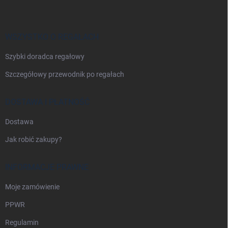
o
p
k
a
WSZYSTKO O REGAŁACH
Szybki doradca regałowy
Szczegółowy przewodnik po regałach
DOSTAWA I PŁATNOŚĆ
Dostawa
Jak robić zakupy?
INFORMACJE PRAWNE
Moje zamówienie
PPWR
Regulamin