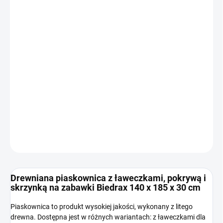
Cena
WYBIERZ WARIANT
jednostkowa:
WARIANT
−
+
Dodaj do koszyka
INFORMACJE SZCZEGÓŁOWE
ZADAJ PYTANIE
Drewniana piaskownica z ławeczkami, pokrywą i
skrzynką na zabawki Biedrax 140 x 185 x 30 cm
Piaskownica to produkt wysokiej jakości, wykonany z litego
drewna. Dostępna jest w różnych wariantach: z ławeczkami dla