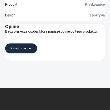
Produkt
:
Piaskownice
Design
:
z pokrywą
Opinie
Bądź pierwszą osobą, która napisze opinię do tego produktu.
Dodaj komentarz
S
t
o
p