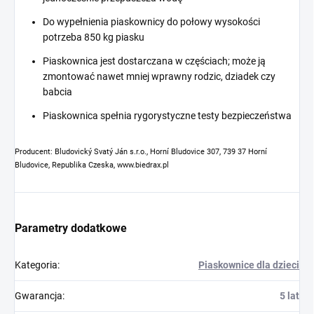
Do wypełnienia piaskownicy do połowy wysokości
potrzeba 850 kg piasku
Piaskownica jest dostarczana w częściach; może ją
zmontować nawet mniej wprawny rodzic, dziadek czy
babcia
Piaskownica spełnia rygorystyczne testy bezpieczeństwa
Producent: Bludovický Svatý Ján s.r.o., Horní Bludovice 307, 739 37 Horní
Bludovice, Republika Czeska, www.biedrax.pl
Parametry dodatkowe
Kategoria
:
Piaskownice dla dzieci
Gwarancja
:
5 lat