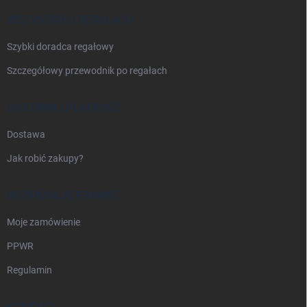
k
a
WSZYSTKO O REGAŁACH
Szybki doradca regałowy
Szczegółowy przewodnik po regałach
DOSTAWA I PŁATNOŚĆ
Dostawa
Jak robić zakupy?
INFORMACJE PRAWNE
Moje zamówienie
PPWR
Regulamin