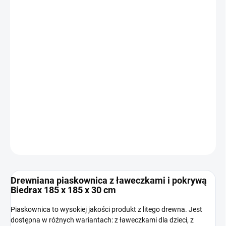
Cena
WYBIERZ WARIANT
jednostkowa:
WARIANT
−
+
Dodaj do koszyka
INFORMACJE SZCZEGÓŁOWE
ZADAJ PYTANIE
Drewniana piaskownica z ławeczkami i pokrywą
Biedrax 185 x 185 x 30 cm
Piaskownica to wysokiej jakości produkt z litego drewna. Jest
dostępna w różnych wariantach: z ławeczkami dla dzieci, z