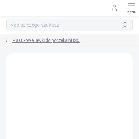
Przejść
do
treści
Szukaj
Plastikowe ławki do poczekalni ISO
MARKA:
BIEDRAX
DOSTAWA GRATIS