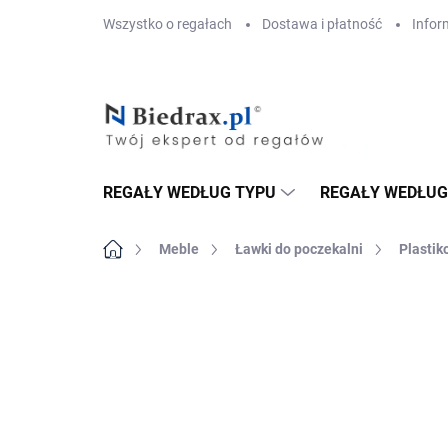
Przejść
Wszystko o regałach
Dostawa i płatność
Infor
do
treści
REGAŁY WEDŁUG TYPU
REGAŁY WEDŁUG
Home
Meble
Ławki do poczekalni
Plastik
MARKA:
BIEDRAX
DOSTAWA GRATIS