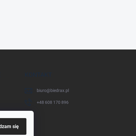
E
KONTAKT
biuro
@
biedrax.pl
+48 608 170 896
dzam się