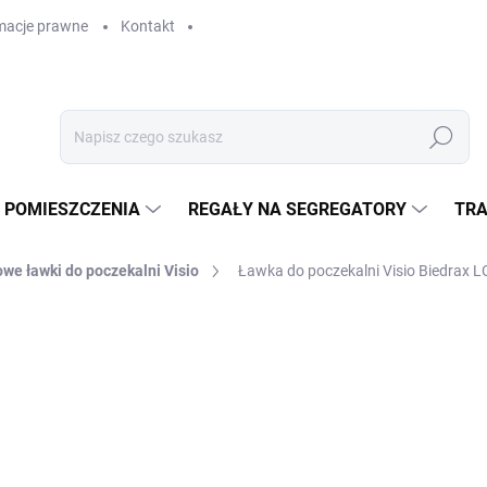
macje prawne
Kontakt
Szukaj
 POMIESZCZENIA
REGAŁY NA SEGREGATORY
TRA
owe ławki do poczekalni Visio
Ławka do poczekalni Visio Biedrax
zł 1 532,80
zł 1 266,80 bez VAT
Cena
W MAGAZYNIE