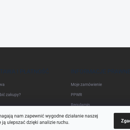
TAWA I PŁATNOŚĆ
INFORMACJE PRAWN
wa
Moje zamówienie
bić zakupy?
PPWR
Regulamin
agają nam zapewnić wygodne działanie naszej
Zga
e ją ulepszać dzięki analizie ruchu.