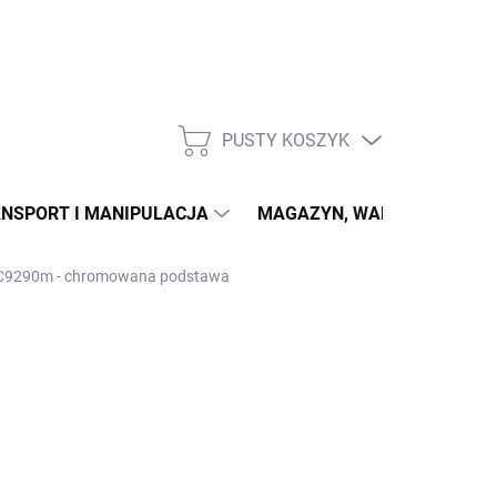
PUSTY KOSZYK
KOSZYK
NSPORT I MANIPULACJA
MAGAZYN, WARSZTAT
 LC9290m - chromowana podstawa