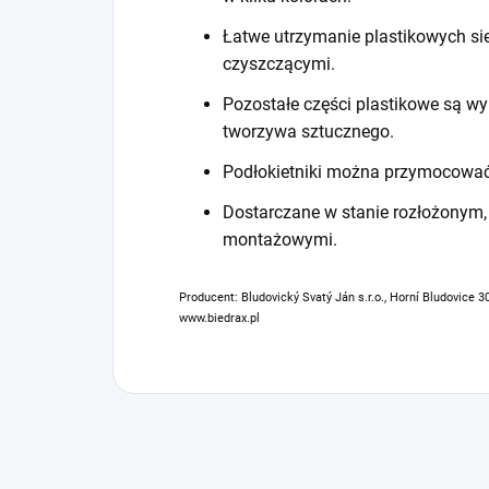
Łatwe utrzymanie plastikowych si
czyszczącymi.
Pozostałe części plastikowe są w
tworzywa sztucznego.
Podłokietniki można przymocować 
Dostarczane w stanie rozłożonym, 
montażowymi.
Producent: Bludovický Svatý Ján s.r.o., Horní Bludovice 3
www.biedrax.pl