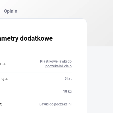
Opinie
ametry dodatkowe
Plastikowe ławki do
ria
:
poczekalni Visio
ncja
:
5 lat
18 kg
t
:
Ławki do poczekalni