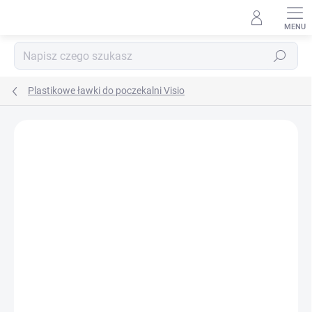
Przejść
do
treści
Szukaj
Plastikowe ławki do poczekalni Visio
MARKA:
BIEDRAX
DOSTAWA GRATIS