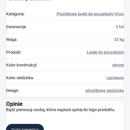
Kategoria
:
Plastikowe ławki do poczekalni Visio
Gwarancja
:
5 lat
Waga
:
32 kg
Produkt
:
Ławki do poczekalni
Kolor konstrukcji
:
chrom
Kolor siedziska
:
czerwony
Design
:
plastikowe siedziska
Opinie
Bądź pierwszą osobą, która napisze opinię do tego produktu.
Dodaj komentarz