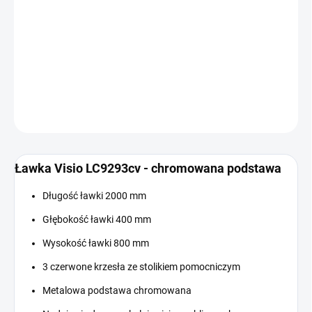
Cena
W MAGAZYNIE
jednostkowa:
−
+
Dodaj do koszyka
INFORMACJE SZCZEGÓŁOWE
ZADAJ PYTANIE
Ławka Visio LC9293cv - chromowana podstawa
Długość ławki 2000 mm
Głębokość ławki 400 mm
Wysokość ławki 800 mm
3 czerwone krzesła ze stolikiem pomocniczym
Metalowa podstawa chromowana