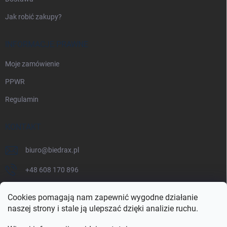
Jak robić zakupy?
INFORMACJE PRAWNE
Moje zamówienie
PPWR
Regulamin
KONTAKT
biuro
@
biedrax.pl
+48 608 170 896
Cookies pomagają nam zapewnić wygodne działanie
naszej strony i stale ją ulepszać dzięki analizie ruchu.