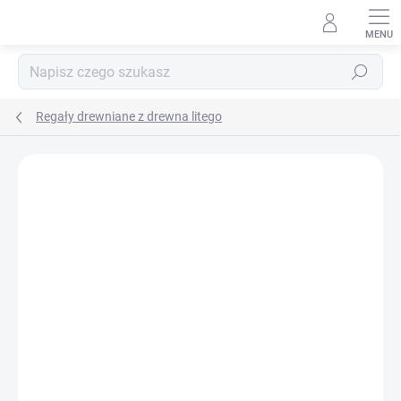
Przejść
do
treści
Szukaj
Regały drewniane z drewna litego
MARKA:
BIEDRAX
DOSTAWA GRATIS