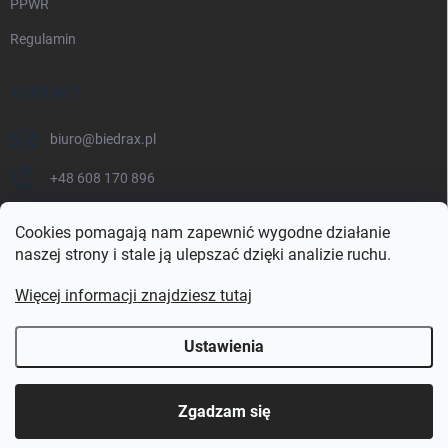
PPWR
Regulamin
KONTAKT
biuro
@
biedrax.pl
+48 608 170 896
Cookies pomagają nam zapewnić wygodne działanie
naszej strony i stale ją ulepszać dzięki analizie ruchu.
Więcej informacji znajdziesz tutaj
Ustawienia
Copyright 2026
biedrax.pl
. Wszystkie prawa zastrzeżone.
Zgadzam się
Opracował Shoptet Premium