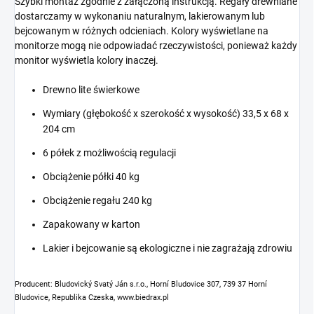
Szybki montaż zgodnie z załączoną instrukcją. Regały drewniane
dostarczamy w wykonaniu naturalnym, lakierowanym lub
bejcowanym w różnych odcieniach. Kolory wyświetlane na
monitorze mogą nie odpowiadać rzeczywistości, ponieważ każdy
monitor wyświetla kolory inaczej.
Drewno lite świerkowe
Wymiary (głębokość x szerokość x wysokość) 33,5 x 68 x
204 cm
6 półek z możliwością regulacji
Obciążenie półki 40 kg
Obciążenie regału 240 kg
Zapakowany w karton
Lakier i bejcowanie są ekologiczne i nie zagrażają zdrowiu
Producent: Bludovický Svatý Ján s.r.o., Horní Bludovice 307, 739 37 Horní
Bludovice, Republika Czeska, www.biedrax.pl