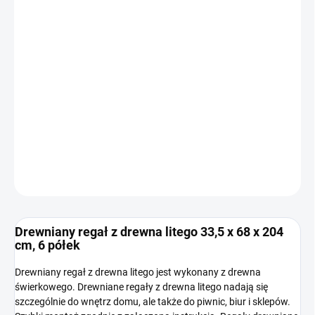
WARIANT
−
+
Dodaj do koszyka
INFORMACJE SZCZEGÓŁOWE
ZADAJ PYTANIE
Drewniany regał z drewna litego 33,5 x 68 x 204
cm, 6 półek
Drewniany regał z drewna litego jest wykonany z drewna
świerkowego. Drewniane regały z drewna litego nadają się
szczególnie do wnętrz domu, ale także do piwnic, biur i sklepów.