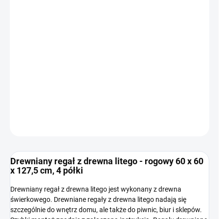
WARIANT
−
+
Dodaj do koszyka
INFORMACJE SZCZEGÓŁOWE
ZADAJ PYTANIE
Drewniany regał z drewna litego - rogowy 60 x 60
x 127,5 cm, 4 półki
Drewniany regał z drewna litego jest wykonany z drewna
świerkowego. Drewniane regały z drewna litego nadają się
szczególnie do wnętrz domu, ale także do piwnic, biur i sklepów.