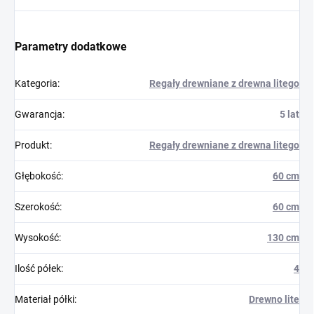
Parametry dodatkowe
Kategoria
:
Regały drewniane z drewna litego
Gwarancja
:
5 lat
Produkt
:
Regały drewniane z drewna litego
Głębokość
:
60 cm
Szerokość
:
60 cm
Wysokość
:
130 cm
Ilość półek
:
4
Materiał półki
:
Drewno lite