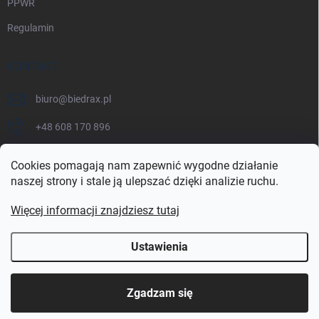
PPWR
Regulamin
KONTAKT
biuro
@
biedrax.pl
+48 608 170 896
Cookies pomagają nam zapewnić wygodne działanie
naszej strony i stale ją ulepszać dzięki analizie ruchu.
Więcej informacji znajdziesz tutaj
Ustawienia
Copyright 2026
biedrax.pl
. Wszystkie prawa zastrzeżone.
Zgadzam się
Opracował Shoptet Premium