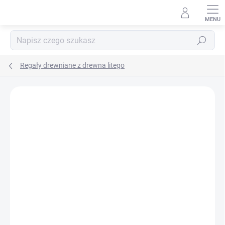
Przejść
do
treści
Szukaj
Regały drewniane z drewna litego
MARKA:
BIEDRAX
DOSTAWA GRATIS