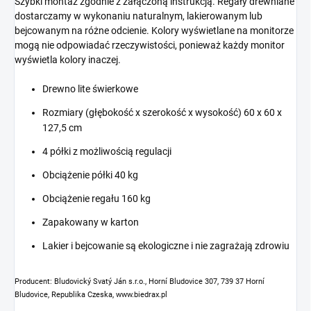
Szybki montaż zgodnie z załączoną instrukcją. Regały drewniane
dostarczamy w wykonaniu naturalnym, lakierowanym lub
bejcowanym na różne odcienie. Kolory wyświetlane na monitorze
mogą nie odpowiadać rzeczywistości, ponieważ każdy monitor
wyświetla kolory inaczej.
Drewno lite świerkowe
Rozmiary (głębokość x szerokość x wysokość) 60 x 60 x
127,5 cm
4 półki z możliwością regulacji
Obciążenie półki 40 kg
Obciążenie regału 160 kg
Zapakowany w karton
Lakier i bejcowanie są ekologiczne i nie zagrażają zdrowiu
Producent: Bludovický Svatý Ján s.r.o., Horní Bludovice 307, 739 37 Horní
Bludovice, Republika Czeska, www.biedrax.pl