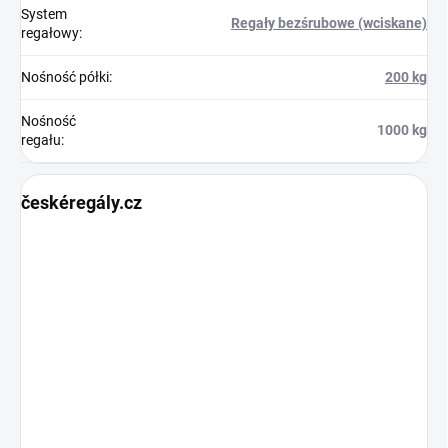
System
Regały bezśrubowe (wciskane)
regałowy
:
Nośność półki
:
200 kg
Nośność
1000 kg
regału
:
českéregály.cz