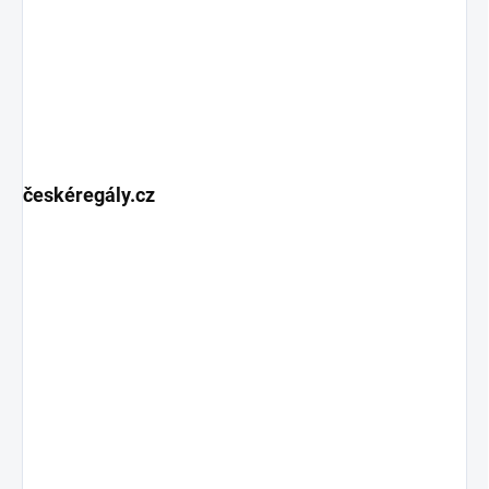
českéregály.cz