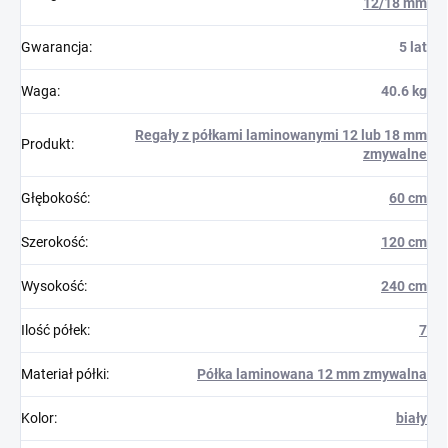
12/18 mm
Gwarancja
:
5 lat
Waga
:
40.6 kg
Regały z półkami laminowanymi 12 lub 18 mm
Produkt
:
zmywalne
Głębokość
:
60 cm
Szerokość
:
120 cm
Wysokość
:
240 cm
Ilość półek
:
7
Materiał półki
:
Półka laminowana 12 mm zmywalna
Kolor
:
biały