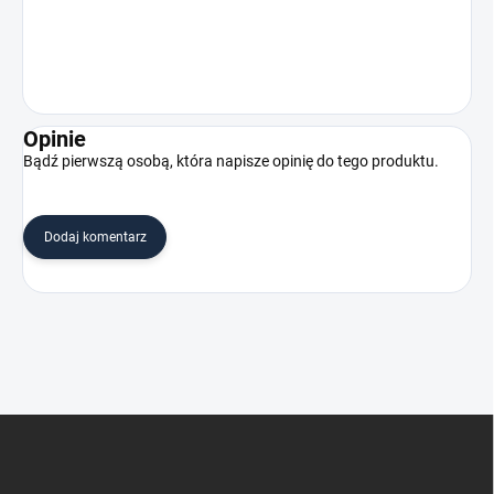
Opinie
Bądź pierwszą osobą, która napisze opinię do tego produktu.
Dodaj komentarz
S
t
o