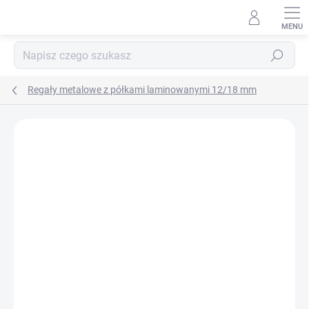
Przejść
do
treści
Szukaj
Regały metalowe z półkami laminowanymi 12/18 mm
MARKA:
BIEDRAX
DOSTAWA GRATIS
LAMINAT BIAŁY 12 MM