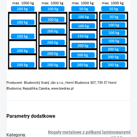
Producent: Bludovický Svatý Ján s.r.o., Horní Bludovice 307, 739 37 Horní
Bludovice, Republika Czeska, www.biedrax.pl
Parametry dodatkowe
Regały metalowe z półkami laminowanymi
Kategoria
: