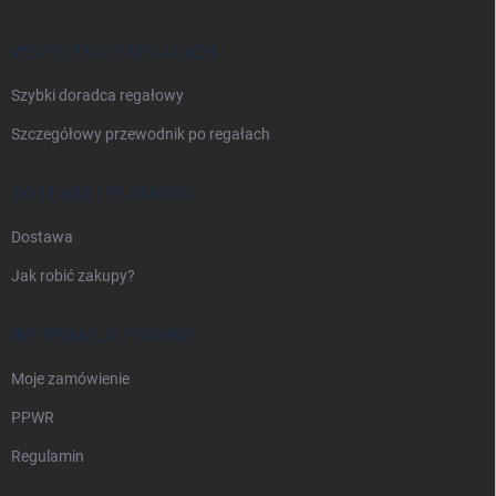
p
k
a
WSZYSTKO O REGAŁACH
Szybki doradca regałowy
Szczegółowy przewodnik po regałach
DOSTAWA I PŁATNOŚĆ
Dostawa
Jak robić zakupy?
INFORMACJE PRAWNE
Moje zamówienie
PPWR
Regulamin