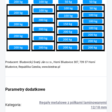
Producent: Bludovický Svatý Ján s.r.o., Horní Bludovice 307, 739 37 Horní
Bludovice, Republika Czeska, www.biedrax.pl
Parametry dodatkowe
Regały metalowe z półkami laminowanymi
Kategoria
:
12/18 mm