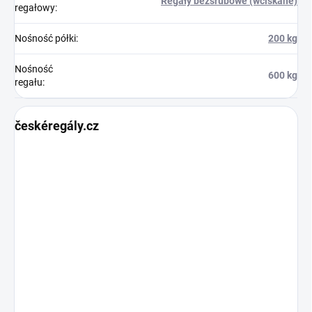
Regały bezśrubowe (wciskane)
regałowy
:
Nośność półki
:
200 kg
Nośność
600 kg
regału
:
českéregály.cz