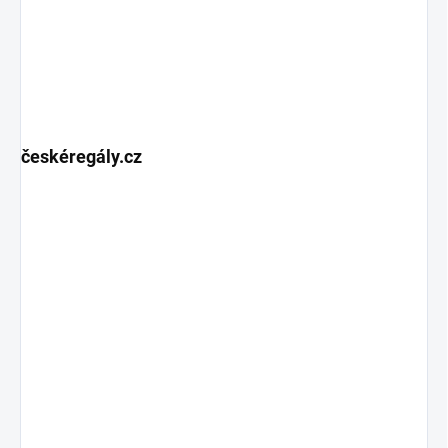
českéregály.cz