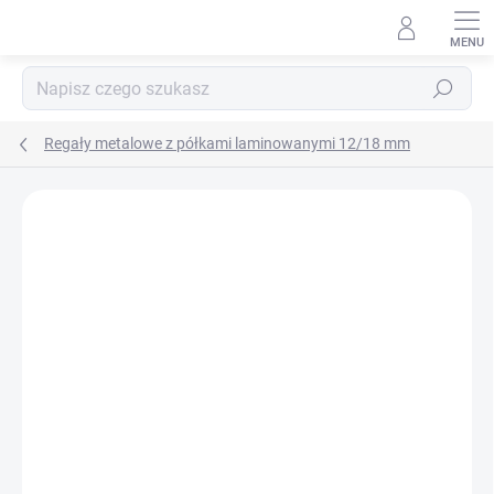
Przejść
do
treści
Szukaj
Regały metalowe z półkami laminowanymi 12/18 mm
MARKA:
BIEDRAX
DOSTAWA GRATIS
LAMINAT BIAŁY 12 MM