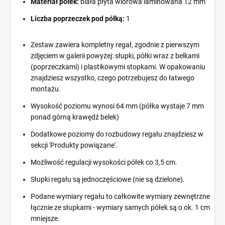
Materiał półek:
biała płyta wiórowa laminowana 12 mm
Liczba poprzeczek pod półką:
1
Zestaw zawiera kompletny regał, zgodnie z pierwszym
zdjęciem w galerii powyżej: słupki, półki wraz z belkami
(poprzeczkami) i plastikowymi stopkami. W opakowaniu
znajdziesz wszystko, czego potrzebujesz do łatwego
montażu.
Wysokość poziomu wynosi 64 mm (półka wystaje 7 mm
ponad górną krawędź belek)
Dodatkowe poziomy do rozbudowy regału znajdziesz w
sekcji 'Produkty powiązane'.
Możliwość regulacji wysokości półek co 3,5 cm.
Słupki regału są jednoczęściowe (nie są dzielone).
Podane wymiary regału to całkowite wymiary zewnętrzne
łącznie ze słupkami - wymiary samych półek są o ok. 1 cm
mniejsze.