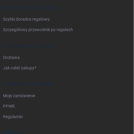
k
a
WSZYSTKO O REGAŁACH
Szybki doradca regałowy
Szczegółowy przewodnik po regałach
DOSTAWA I PŁATNOŚĆ
Dostawa
Jak robić zakupy?
INFORMACJE PRAWNE
Moje zamówienie
PPWR
Regulamin
KONTAKT