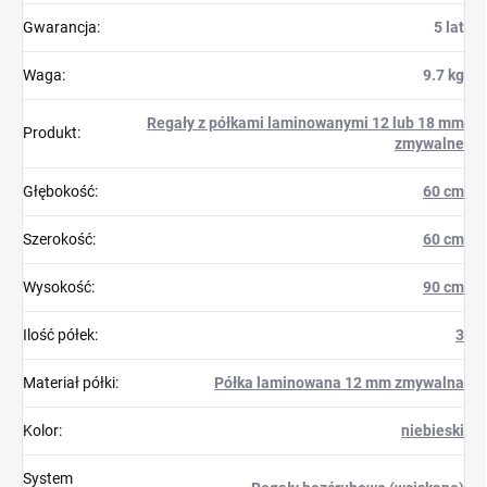
Gwarancja
:
5 lat
Waga
:
9.7 kg
Regały z półkami laminowanymi 12 lub 18 mm
Produkt
:
zmywalne
Głębokość
:
60 cm
Szerokość
:
60 cm
Wysokość
:
90 cm
Ilość półek
:
3
Materiał półki
:
Półka laminowana 12 mm zmywalna
Kolor
:
niebieski
System