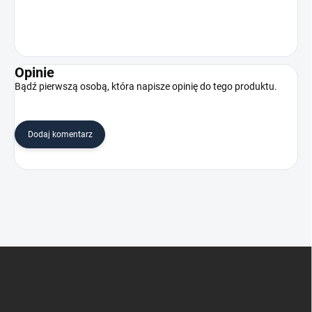
Opinie
Bądź pierwszą osobą, która napisze opinię do tego produktu.
Dodaj komentarz
S
t
o
p