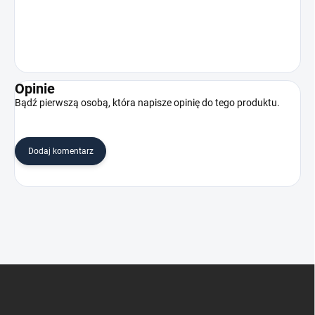
Opinie
Bądź pierwszą osobą, która napisze opinię do tego produktu.
Dodaj komentarz
S
t
o