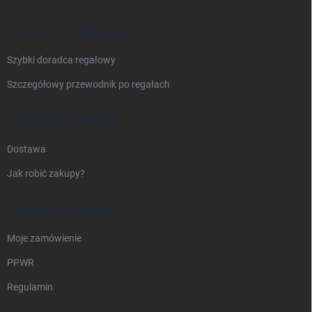
p
k
a
WSZYSTKO O REGAŁACH
Szybki doradca regałowy
Szczegółowy przewodnik po regałach
DOSTAWA I PŁATNOŚĆ
Dostawa
Jak robić zakupy?
INFORMACJE PRAWNE
Moje zamówienie
PPWR
Regulamin