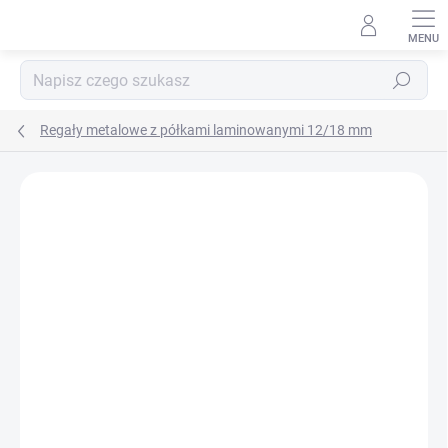
Przejść
do
treści
Szukaj
Regały metalowe z półkami laminowanymi 12/18 mm
MARKA:
BIEDRAX
DOSTAWA GRATIS
LAMINAT BIAŁY 12 MM