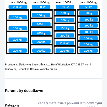
Producent: Bludovický Svatý Ján s.r.o., Horní Bludovice 307, 739 37 Horní
Bludovice, Republika Czeska, www.biedrax.pl
Parametry dodatkowe
Regały metalowe z półkami laminowanymi
Kategoria
: