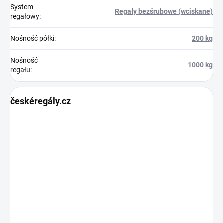
System
Regały bezśrubowe (wciskane)
regałowy
:
Nośność półki
:
200 kg
Nośność
1000 kg
regału
:
českéregály.cz