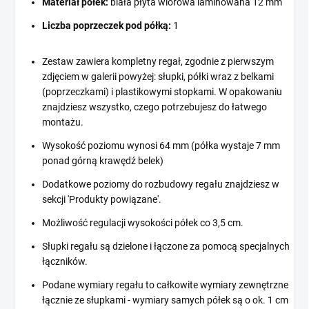
Materiał półek:
biała płyta wiórowa laminowana 12 mm
Liczba poprzeczek pod półką:
1
Zestaw zawiera kompletny regał, zgodnie z pierwszym
zdjęciem w galerii powyżej: słupki, półki wraz z belkami
(poprzeczkami) i plastikowymi stopkami. W opakowaniu
znajdziesz wszystko, czego potrzebujesz do łatwego
montażu.
Wysokość poziomu wynosi 64 mm (półka wystaje 7 mm
ponad górną krawędź belek)
Dodatkowe poziomy do rozbudowy regału znajdziesz w
sekcji 'Produkty powiązane'.
Możliwość regulacji wysokości półek co 3,5 cm.
Słupki regału są dzielone i łączone za pomocą specjalnych
łączników.
Podane wymiary regału to całkowite wymiary zewnętrzne
łącznie ze słupkami - wymiary samych półek są o ok. 1 cm