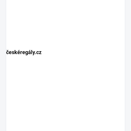
českéregály.cz