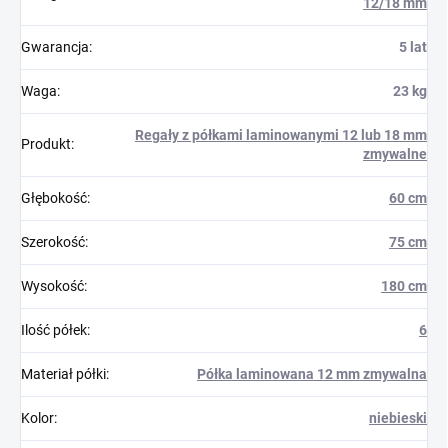
12/18 mm
Gwarancja
:
5 lat
Waga
:
23 kg
Regały z półkami laminowanymi 12 lub 18 mm
Produkt
:
zmywalne
Głębokość
:
60 cm
Szerokość
:
75 cm
Wysokość
:
180 cm
Ilość półek
:
6
Materiał półki
:
Półka laminowana 12 mm zmywalna
Kolor
:
niebieski