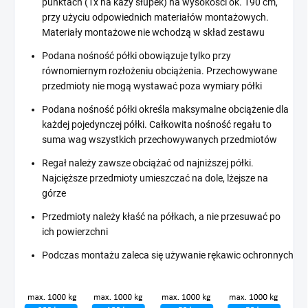
punktach (1x na każy słupek) na wysokości ok. 190 cm,
przy użyciu odpowiednich materiałów montażowych.
Materiały montażowe nie wchodzą w skład zestawu
Podana nośność półki obowiązuje tylko przy
równomiernym rozłożeniu obciążenia. Przechowywane
przedmioty nie mogą wystawać poza wymiary półki
Podana nośność półki określa maksymalne obciążenie dla
każdej pojedynczej półki. Całkowita nośność regału to
suma wag wszystkich przechowywanych przedmiotów
Regał należy zawsze obciążać od najniższej półki.
Najcięższe przedmioty umieszczać na dole, lżejsze na
górze
Przedmioty należy kłaść na półkach, a nie przesuwać po
ich powierzchni
Podczas montażu zaleca się używanie rękawic ochronnych