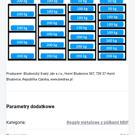
Producent: Bludovický Svatý Ján s.r.o., Horní Bludovice 307, 739 37 Horní
Bludovice, Republika Czeska, www.biedrax.pl
Parametry dodatkowe
Kategoria
:
Regały metalowe z półkami MDF