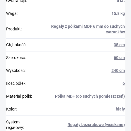
Gwarancja
:
5 lat
Waga
:
15.8 kg
Regały z półkami MDF 6 mm do suchych
Produkt
:
warunków
Głębokość
:
35 cm
Szerokość
:
60 cm
Wysokość
:
240 cm
Ilość półek
:
6
Materiał półki
:
Półka MDF (do suchych pomieszczeń)
Kolor
:
biały
System
Regały bezśrubowe (wciskane)
regałowy
: