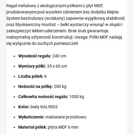
Regał metalowy z ekologicznymi półkami z płyt MDF,
produkowanymi pod wysokim ciśnieniem bez dodatku klejów.
System bezśrubowy (wciskany) zapewnia wyjątkową stabilność
oraz błyskawiczny montaż – belki wystarczy wsunąć w słupki i
zabezpieczyć lekkim uderzeniem. Brak śrub gwarantuje
maksymalną sztywność konstrukcji. Uwaga: Półki MDF nadają
się wyłącznie do suchych pomieszczeń.
Wysokość regału:
240 cm
Wymiary półki:
35 x 60 cm
Liczba półek:
6
Nośność na półkę:
200 kg
Całkowita nośność regału:
1000 kg
Kolor:
biały RAL9003
Wykończenie:
malowane proszkowo
Materiał półek:
płyta MDF 6 mm