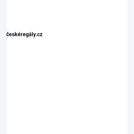
českéregály.cz