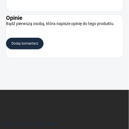
Opinie
Bądź pierwszą osobą, która napisze opinię do tego produktu.
Dodaj komentarz
S
t
o
p
k
a
WSZYSTKO O REGAŁACH