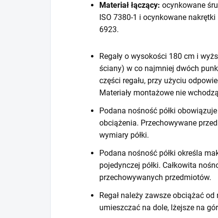
Materiał łączący:
ocynkowane śru
ISO 7380-1 i ocynkowane nakrętki
6923.
Regały o wysokości 180 cm i wyższ
ściany) w co najmniej dwóch punk
części regału, przy użyciu odpow
Materiały montażowe nie wchodzą
Podana nośność półki obowiązuje 
obciążenia. Przechowywane prze
wymiary półki.
Podana nośność półki określa mak
pojedynczej półki. Całkowita noś
przechowywanych przedmiotów.
Regał należy zawsze obciążać od n
umieszczać na dole, lżejsze na gór