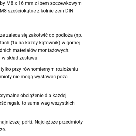
by M8 x 16 mm z łbem soczewkowym
 M8 sześciokątne z kołnierzem DIN
e zaleca się zakotwić do podłoża (np.
tach (1x na każdy kątownik) w górnej
iednich materiałów montażowych.
 w skład zestawu.
tylko przy równomiernym rozłożeniu
dmioty nie mogą wystawać poza
symalne obciążenie dla każdej
ność regału to suma wag wszystkich
ajniższej półki. Najcięższe przedmioty
ze.