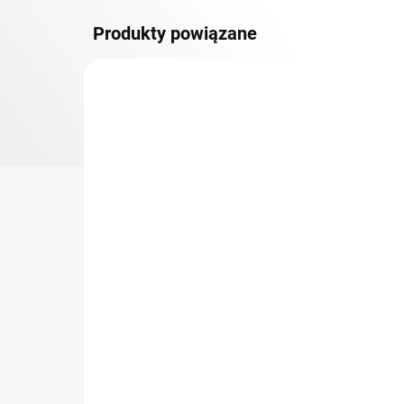
Produkty powiązane
PÓŁKI METALOWE
TOP! SOLIDNE REGAŁY
SKRĘCANE
NA ZAMÓWIENIE (DO 3 TYGODNI)
Dodatkowy Poziom
Bar
(półka) Biedrax 30 x 100
sk
cm, ocynk, nośność 150
cm
kg
zł 151,50
zł
zł 125,20 bez VAT
zł 1