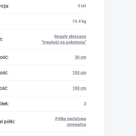
ncja
:
5 lat
15.4 kg
Regały skręcane
t
:
"trwałość na pokolenia"
ość
:
30 cm
ość
:
100 cm
ość
:
100 cm
ółek
:
3
Półka metalowa
ł półki
:
zmywalna