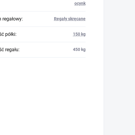
ocynk
 regałowy
:
Regały skręcane
ć półki
:
150 kg
ć regału
:
450 kg