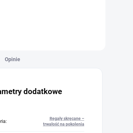
+
Do koszyka
Opinie
ametry dodatkowe
Regały skręcane –
ria
:
trwałość na pokolenia