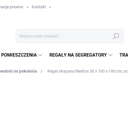
macje prawne
Kontakt
Szukaj
 POMIESZCZENIA
REGAŁY NA SEGREGATORY
TRA
rwałość na pokolenia
Regał skręcany Biedrax 30 x 100 x 100 cm, oc
GAŁY
zł 639,90
zł 528,80 bez VAT