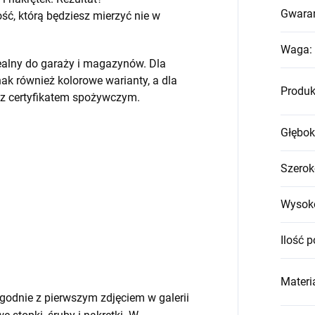
Gwara
, którą będziesz mierzyć nie w
Waga
:
ealny do garaży i magazynów. Dla
k również kolorowe warianty, a dla
Produk
 z certyfikatem spożywczym.
Głębok
Szerok
Wysok
Ilość p
Materia
godnie z pierwszym zdjęciem w galerii