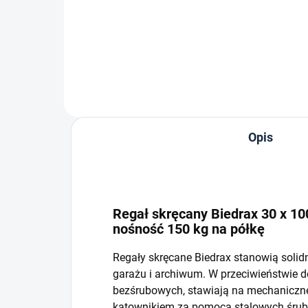
−
+
Do koszyka
Opis
Regał skręcany Biedrax 30 x 100
nośność 150 kg na półkę
Regały skręcane Biedrax stanowią solid
garażu i archiwum. W przeciwieństwie 
bezśrubowych, stawiają na mechaniczne 
kątownikiem za pomocą stalowych śrub i