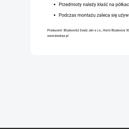
Przedmioty należy kłaść na półkac
Podczas montażu zaleca się używ
Producent: Bludovický Svatý Ján s.r.o., Horní Bludovice 3
www.biedrax.pl