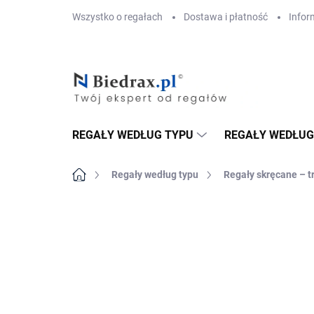
Przejść
Wszystko o regałach
Dostawa i płatność
Infor
do
treści
REGAŁY WEDŁUG TYPU
REGAŁY WEDŁUG
Home
Regały według typu
Regały skręcane – t
MARKA:
BIEDRAX
DOSTAWA GRATIS
PÓŁKI METALOWE
TOP! SOLIDNE RE
SKRĘCANE