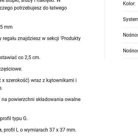
we stopki, śruby i nakrętki. W
Kolor
:
czego potrzebujesz do łatwego
System
 45 mm
Nośnoś
egału znajdziesz w sekcji 'Produkty
Nośnoś
stawiać co 2,5 cm.
częściowe.
 x szerokość) wraz z kątownikami i
e.
h na powierzchni składowania owalne
 profil typu G.
m
, profil L o wymiarach 37 x 37 mm.