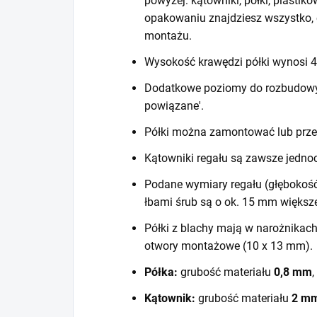
powyżej: kątowniki, półki, plastiko
opakowaniu znajdziesz wszystko, 
montażu.
Wysokość krawędzi półki wynosi
Dodatkowe poziomy do rozbudowy r
powiązane'.
Półki można zamontować lub prze
Kątowniki regału są zawsze jedno
Podane wymiary regału (głębokość
łbami śrub są o ok. 15 mm większ
Półki z blachy mają w narożnikac
otwory montażowe (10 x 13 mm).
Półka:
grubość materiału
0,8 mm
,
Kątownik:
grubość materiału
2 m