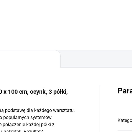
−
+
−
Do koszyka
Do koszyka
Par
 x 100 cm, ocynk, 3 półki,
ną podstawę dla każdego warsztatu,
do popularnych systemów
Katego
połączenie każdej półki z
 nakrętek. Rezultat?