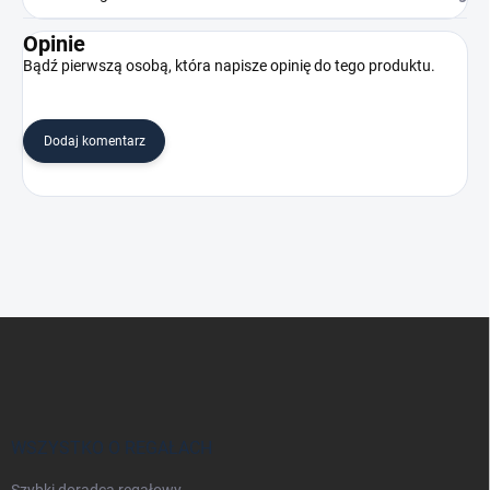
Opinie
Bądź pierwszą osobą, która napisze opinię do tego produktu.
Dodaj komentarz
S
t
o
p
k
a
WSZYSTKO O REGAŁACH
Szybki doradca regałowy