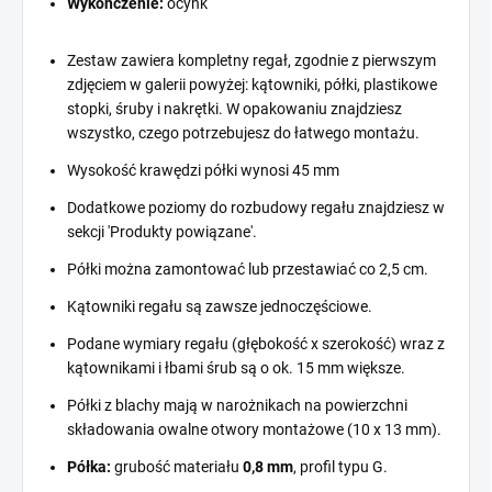
Wykończenie:
ocynk
Zestaw zawiera kompletny regał, zgodnie z pierwszym
zdjęciem w galerii powyżej: kątowniki, półki, plastikowe
stopki, śruby i nakrętki. W opakowaniu znajdziesz
wszystko, czego potrzebujesz do łatwego montażu.
Wysokość krawędzi półki wynosi 45 mm
Dodatkowe poziomy do rozbudowy regału znajdziesz w
sekcji 'Produkty powiązane'.
Półki można zamontować lub przestawiać co 2,5 cm.
Kątowniki regału są zawsze jednoczęściowe.
Podane wymiary regału (głębokość x szerokość) wraz z
kątownikami i łbami śrub są o ok. 15 mm większe.
Półki z blachy mają w narożnikach na powierzchni
składowania owalne otwory montażowe (10 x 13 mm).
Półka:
grubość materiału
0,8 mm
, profil typu G.