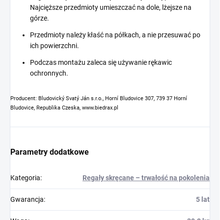
Najcięższe przedmioty umieszczać na dole, lżejsze na
górze.
Przedmioty należy kłaść na półkach, a nie przesuwać po
ich powierzchni.
Podczas montażu zaleca się używanie rękawic
ochronnych.
Producent: Bludovický Svatý Ján s.r.o., Horní Bludovice 307, 739 37 Horní
Bludovice, Republika Czeska, www.biedrax.pl
Parametry dodatkowe
Kategoria
:
Regały skręcane – trwałość na pokolenia
Gwarancja
:
5 lat