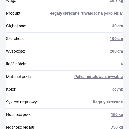
Waga
:
30.8 kg
Produkt
:
Regały skręcane "trwałość na pokolenia"
Głębokość
:
30 cm
Szerokość
:
100 cm
Wysokość
:
200 cm
Ilość półek
:
6
Materiał półki
:
Półka metalowa zmywalna
Kolor
:
ocynk
System regałowy
:
Regały skręcane
Nośność półki
:
150 kg
Nośność regału
:
750 kg