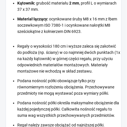
Kątownik:
grubość materiału
2 mm
, profil L o wymiarach
37 x 37 mm.
Materiał łączący:
ocynkowane śruby M8 x 16 mm z łbem
soczewkowym ISO 7380-1 i ocynkowane nakrętki M8
sześciokątne z kołnierzem DIN 6923.
Regały o wysokości 180 cm i wyższe zaleca się zakotwić
do podłoża (np. ściany) w co najmniej dwóch punktach (1x
na każdy kątownik) w górnej części regału, przy użyciu
odpowiednich materiałów montażowych. Materiały
montażowe nie wchodzą w skład zestawu.
Podana nośność półki obowiązuje tylko przy
równomiernym rozłożeniu obciążenia. Przechowywane
przedmioty nie mogą wystawać poza wymiary półki.
Podana nośność półki określa maksymalne obciążenie dla
każdej pojedynczej półki. Całkowita nośność regału to
suma wag wszystkich przechowywanych przedmiotów.
Regał należy zawsze obciążać od najniższej półki.