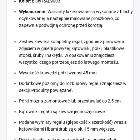
Kolor:
biały RAL9003
Wykończenie:
Warianty lakierowane są wykonane z blachy
ocynkowanej, a następnie malowane proszkowo, co
zapewnia podwójną ochronę przed korozją.
Zestaw zawiera kompletny regał, zgodnie z pierwszym
zdjęciem w galerii powyżej: kątowniki, półki, plastikowe
stopki, śruby i nakrętki. W opakowaniu znajdziesz
wszystko, czego potrzebujesz do łatwego montażu.
Wysokość krawędzi półki wynosi 45 mm
Dodatkowe poziomy do rozbudowy regału znajdziesz w
sekcji 'Produkty powiązane'.
Półki można zamontować lub przestawiać co 2,5 cm.
Kątowniki regału są zawsze jednoczęściowe.
Podane wymiary regału (głębokość x szerokość) wraz z
kątownikami i łbami śrub są o ok. 15 mm większe.
Półki z blachy mają w narożnikach na powierzchni