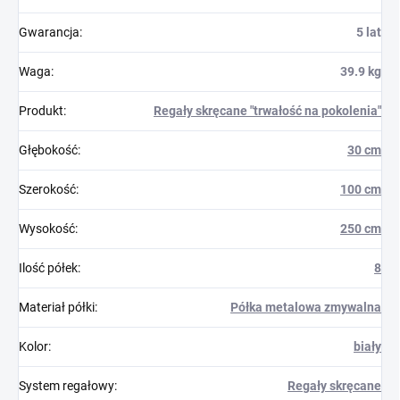
Gwarancja
:
5 lat
Waga
:
39.9 kg
Produkt
:
Regały skręcane "trwałość na pokolenia"
Głębokość
:
30 cm
Szerokość
:
100 cm
Wysokość
:
250 cm
Ilość półek
:
8
Materiał półki
:
Półka metalowa zmywalna
Kolor
:
biały
System regałowy
:
Regały skręcane