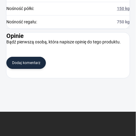
Nośność półki
:
150 kg
Nośność regału
:
750 kg
Opinie
Bądź pierwszą osobą, która napisze opinię do tego produktu.
Dodaj komentarz
S
t
o
p