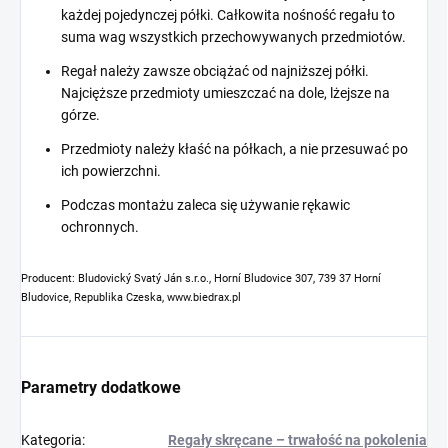
każdej pojedynczej półki. Całkowita nośność regału to
suma wag wszystkich przechowywanych przedmiotów.
Regał należy zawsze obciążać od najniższej półki.
Najcięższe przedmioty umieszczać na dole, lżejsze na
górze.
Przedmioty należy kłaść na półkach, a nie przesuwać po
ich powierzchni.
Podczas montażu zaleca się używanie rękawic
ochronnych.
Producent: Bludovický Svatý Ján s.r.o., Horní Bludovice 307, 739 37 Horní
Bludovice, Republika Czeska, www.biedrax.pl
Parametry dodatkowe
Kategoria
:
Regały skręcane – trwałość na pokolenia