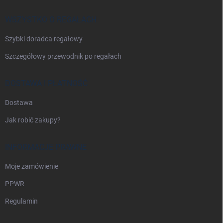
k
a
WSZYSTKO O REGAŁACH
Szybki doradca regałowy
Szczegółowy przewodnik po regałach
DOSTAWA I PŁATNOŚĆ
Dostawa
Jak robić zakupy?
INFORMACJE PRAWNE
Moje zamówienie
PPWR
Regulamin