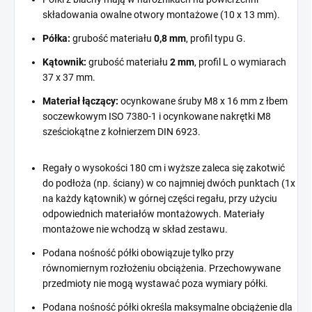
składowania owalne otwory montażowe (10 x 13 mm).
Półka:
grubość materiału
0,8 mm
, profil typu G.
Kątownik:
grubość materiału
2 mm
, profil L o wymiarach
37 x 37 mm.
Materiał łączący:
ocynkowane śruby M8 x 16 mm z łbem
soczewkowym ISO 7380-1 i ocynkowane nakrętki M8
sześciokątne z kołnierzem DIN 6923.
Regały o wysokości 180 cm i wyższe zaleca się zakotwić
do podłoża (np. ściany) w co najmniej dwóch punktach (1x
na każdy kątownik) w górnej części regału, przy użyciu
odpowiednich materiałów montażowych. Materiały
montażowe nie wchodzą w skład zestawu.
Podana nośność półki obowiązuje tylko przy
równomiernym rozłożeniu obciążenia. Przechowywane
przedmioty nie mogą wystawać poza wymiary półki.
Podana nośność półki określa maksymalne obciążenie dla