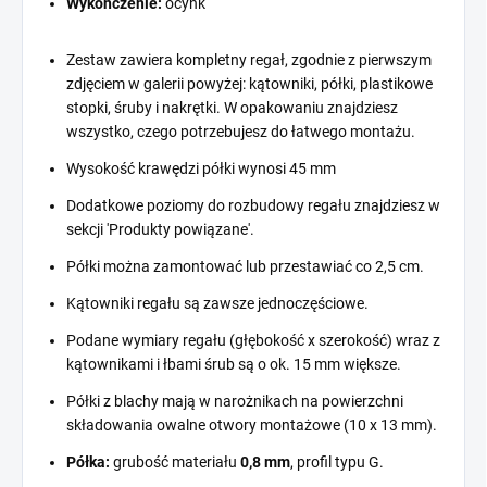
Wykończenie:
ocynk
Zestaw zawiera kompletny regał, zgodnie z pierwszym
zdjęciem w galerii powyżej: kątowniki, półki, plastikowe
stopki, śruby i nakrętki. W opakowaniu znajdziesz
wszystko, czego potrzebujesz do łatwego montażu.
Wysokość krawędzi półki wynosi 45 mm
Dodatkowe poziomy do rozbudowy regału znajdziesz w
sekcji 'Produkty powiązane'.
Półki można zamontować lub przestawiać co 2,5 cm.
Kątowniki regału są zawsze jednoczęściowe.
Podane wymiary regału (głębokość x szerokość) wraz z
kątownikami i łbami śrub są o ok. 15 mm większe.
Półki z blachy mają w narożnikach na powierzchni
składowania owalne otwory montażowe (10 x 13 mm).
Półka:
grubość materiału
0,8 mm
, profil typu G.