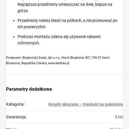
Najcięższe przedmioty umieszczać na dole, lżejsze na
górze.
Przedmioty należy kłaść na półkach, a nie przesuwać po
ich powierzchni.
Podczas montażu zaleca się używanie rękawic
ochronnych.
Producent: Bludovický Svatý Ján s.r.o., Horní Bludovice 307, 739 37 Horní
Bludovice, Republika Czeska, www.biedrax.pl
Parametry dodatkowe
Kategoria
:
Regały skręcane – trwałość na pokolenia
Gwarancja
:
5 lat