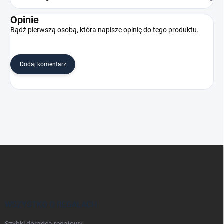
Opinie
Bądź pierwszą osobą, która napisze opinię do tego produktu.
Dodaj komentarz
S
t
o
p
k
a
WSZYSTKO O REGAŁACH
Szybki doradca regałowy