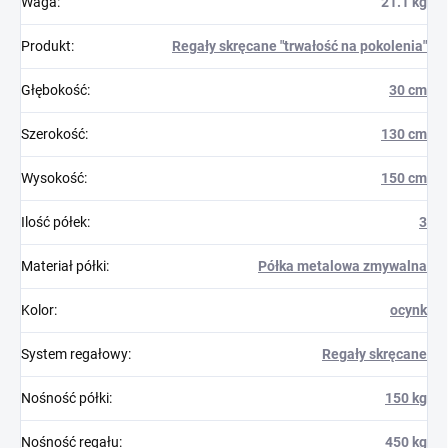
Waga
:
21.1 kg
Produkt
:
Regały skręcane "trwałość na pokolenia"
Głębokość
:
30 cm
Szerokość
:
130 cm
Wysokość
:
150 cm
Ilość półek
:
3
Materiał półki
:
Półka metalowa zmywalna
Kolor
:
ocynk
System regałowy
:
Regały skręcane
Nośność półki
:
150 kg
Nośność regału
:
450 kg