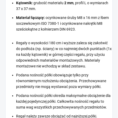
Kątownik:
grubość materiału
2 mm
, profil L o wymiarach
37 x 37 mm.
Materiał łączący:
ocynkowane śruby M8 x 16 mm z łbem
soczewkowym ISO 7380-1 i ocynkowane nakrętki M8
sześciokątne z kołnierzem DIN 6923.
Regały o wysokości 180 cm i wyższe zaleca się zakotwić
do podłoża (np. ściany) w co najmniej dwóch punktach (1x
na każdy kątownik) w górnej części regału, przy użyciu
odpowiednich materiałów montażowych. Materiały
montażowe nie wchodzą w skład zestawu.
Podana nośność półki obowiązuje tylko przy
równomiernym rozłożeniu obciążenia. Przechowywane
przedmioty nie mogą wystawać poza wymiary półki.
Podana nośność półki określa maksymalne obciążenie dla
każdej pojedynczej półki. Całkowita nośność regału to
suma wag wszystkich przechowywanych przedmiotów.
Regał należy zawsze obciążać od najniższej półki.