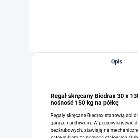
−
+
Do koszyka
Opis
Regał skręcany Biedrax 30 x 130
nośność 150 kg na półkę
Regały skręcane Biedrax stanowią solid
garażu i archiwum. W przeciwieństwie 
bezśrubowych, stawiają na mechaniczne 
kątownikiem za pomocą stalowych śrub i