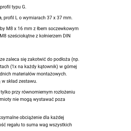
 profil typu G.
m
, profil L o wymiarach 37 x 37 mm.
by M8 x 16 mm z łbem soczewkowym
 M8 sześciokątne z kołnierzem DIN
e zaleca się zakotwić do podłoża (np.
tach (1x na każdy kątownik) w górnej
iednich materiałów montażowych.
 w skład zestawu.
tylko przy równomiernym rozłożeniu
dmioty nie mogą wystawać poza
symalne obciążenie dla każdej
ność regału to suma wag wszystkich