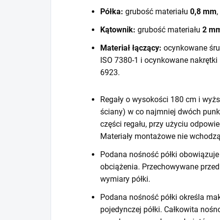
Półka:
grubość materiału
0,8 mm
,
Kątownik:
grubość materiału
2 m
Materiał łączący:
ocynkowane śru
ISO 7380-1 i ocynkowane nakrętki
6923.
Regały o wysokości 180 cm i wyższ
ściany) w co najmniej dwóch punk
części regału, przy użyciu odpow
Materiały montażowe nie wchodzą
Podana nośność półki obowiązuje 
obciążenia. Przechowywane prze
wymiary półki.
Podana nośność półki określa mak
pojedynczej półki. Całkowita noś