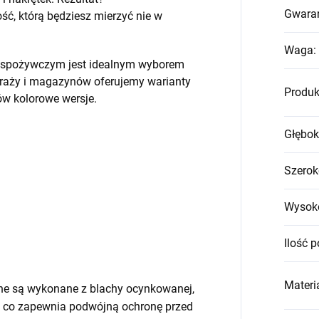
Gwara
, którą będziesz mierzyć nie w
Waga
:
em spożywczym jest idealnym wyborem
raży i magazynów oferujemy warianty
Produk
w kolorowe wersje.
Głębok
Szerok
Wysok
Ilość p
Materia
ne są wykonane z blachy ocynkowanej,
 co zapewnia podwójną ochronę przed