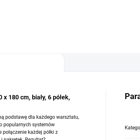
−
+
−
Do koszyka
Do koszyka
Par
 x 180 cm, biały, 6 półek,
ną podstawę dla każdego warsztatu,
do popularnych systemów
Katego
połączenie każdej półki z
 nakrętek. Rezultat?