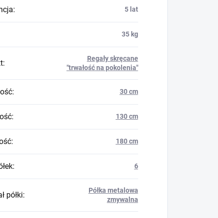
ncja
:
5 lat
35 kg
Regały skręcane
t
:
"trwałość na pokolenia"
ość
:
30 cm
ość
:
130 cm
ość
:
180 cm
ółek
:
6
Półka metalowa
ł półki
:
zmywalna