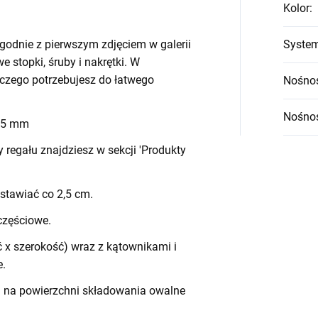
Kolor
:
godnie z pierwszym zdjęciem w galerii
System
we stopki, śruby i nakrętki. W
czego potrzebujesz do łatwego
Nośnoś
Nośnoś
 45 mm
egału znajdziesz w sekcji 'Produkty
stawiać co 2,5 cm.
częściowe.
 x szerokość) wraz z kątownikami i
e.
h na powierzchni składowania owalne