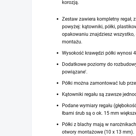
korozją.
Zestaw zawiera kompletny regał, z
powyżej: kątowniki, półki, plastiko
opakowaniu znajdziesz wszystko, 
montażu.
Wysokość krawędzi półki wynosi
Dodatkowe poziomy do rozbudowy r
powiązane'.
Półki można zamontować lub prze
Kątowniki regału są zawsze jedno
Podane wymiary regału (głębokość
łbami śrub są o ok. 15 mm większ
Półki z blachy mają w narożnikac
otwory montażowe (10 x 13 mm).