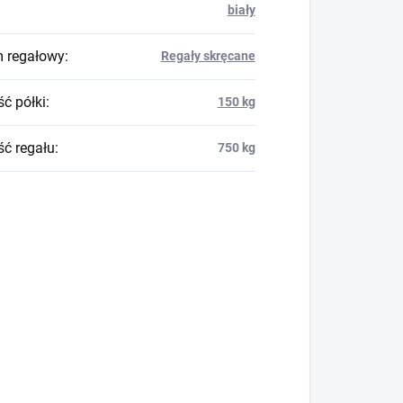
biały
 regałowy
:
Regały skręcane
ć półki
:
150 kg
ć regału
:
750 kg