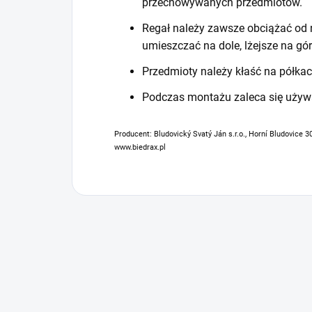
przechowywanych przedmiotów.
Regał należy zawsze obciążać od n
umieszczać na dole, lżejsze na gór
Przedmioty należy kłaść na półkac
Podczas montażu zaleca się używ
Producent: Bludovický Svatý Ján s.r.o., Horní Bludovice 3
www.biedrax.pl