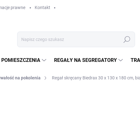
macje prawne
Kontakt
Szukaj
 POMIESZCZENIA
REGAŁY NA SEGREGATORY
TRA
rwałość na pokolenia
Regał skręcany Biedrax 30 x 130 x 180 cm, bia
GAŁY
zł 1 969,90
zł 1 628 bez VAT