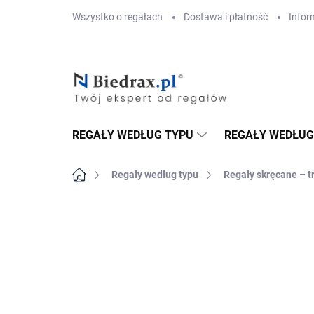
Przejść
Wszystko o regałach
Dostawa i płatność
Infor
do
treści
REGAŁY WEDŁUG TYPU
REGAŁY WEDŁUG
Home
Regały według typu
Regały skręcane – t
MARKA:
BIEDRAX
DOSTAWA GRATIS
PÓŁKI METALOWE
TOP! SOLIDNE RE
SKRĘCANE