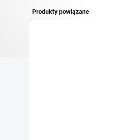
Produkty powiązane
DOSTAWA GRATIS
PÓŁKI METALOWE
TOP! SOLIDNE REGAŁY
SKRĘCANE
NA ZAMÓWIENIE (DO 3 TYGODNI)
Dodatkowy Poziom
Bar
(półka) Biedrax 30 x 130
sk
cm, biały, nośność 150 kg
cm
zł 263,50
zł
zł 217,80 bez VAT
zł 2