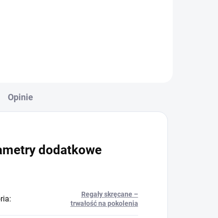
+
Do koszyka
Opinie
ametry dodatkowe
Regały skręcane –
ria
:
trwałość na pokolenia