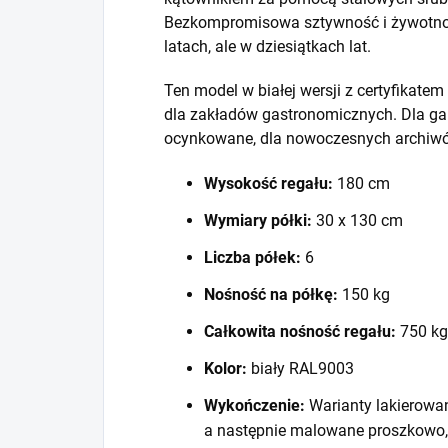
Bezkompromisowa sztywność i żywotność
latach, ale w dziesiątkach lat.
Ten model w białej wersji z certyfikat
dla zakładów gastronomicznych. Dla ga
ocynkowane, dla nowoczesnych archiwó
Wysokość regału:
180 cm
Wymiary półki:
30 x 130 cm
Liczba półek:
6
Nośność na półkę:
150 kg
Całkowita nośność regału:
750 kg
Kolor:
biały RAL9003
Wykończenie:
Warianty lakierowa
a następnie malowane proszkowo,