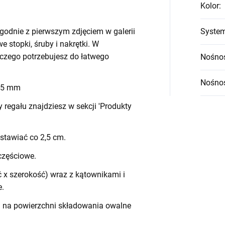
Kolor
:
godnie z pierwszym zdjęciem w galerii
System
we stopki, śruby i nakrętki. W
czego potrzebujesz do łatwego
Nośnoś
Nośnoś
 45 mm
egału znajdziesz w sekcji 'Produkty
stawiać co 2,5 cm.
częściowe.
 x szerokość) wraz z kątownikami i
e.
h na powierzchni składowania owalne