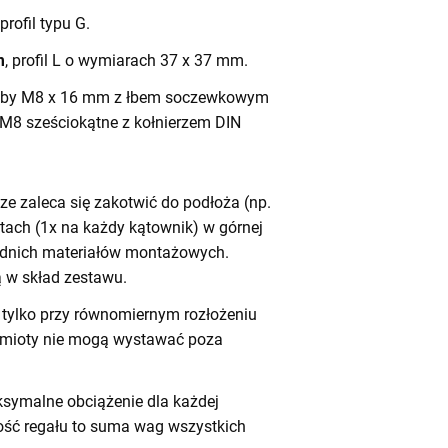
 profil typu G.
m
, profil L o wymiarach 37 x 37 mm.
by M8 x 16 mm z łbem soczewkowym
 M8 sześciokątne z kołnierzem DIN
e zaleca się zakotwić do podłoża (np.
tach (1x na każdy kątownik) w górnej
iednich materiałów montażowych.
 w skład zestawu.
tylko przy równomiernym rozłożeniu
dmioty nie mogą wystawać poza
symalne obciążenie dla każdej
ność regału to suma wag wszystkich