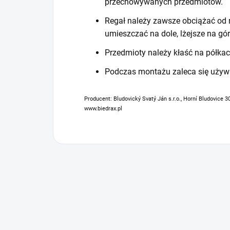
przechowywanych przedmiotów.
Regał należy zawsze obciążać od n
umieszczać na dole, lżejsze na gór
Przedmioty należy kłaść na półkac
Podczas montażu zaleca się używ
Producent: Bludovický Svatý Ján s.r.o., Horní Bludovice 3
www.biedrax.pl