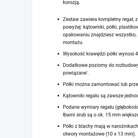
korozją.
Zestaw zawiera kompletny regał, z
powyżej: kątowniki, półki, plastiko
opakowaniu znajdziesz wszystko, 
montażu.
Wysokość krawędzi półki wynosi
Dodatkowe poziomy do rozbudowy r
powiązane'.
Półki można zamontować lub prze
Kątowniki regału są zawsze jedno
Podane wymiary regału (głębokość
łbami śrub są o ok. 15 mm większ
Półki z blachy mają w narożnikac
otwory montażowe (10 x 13 mm).