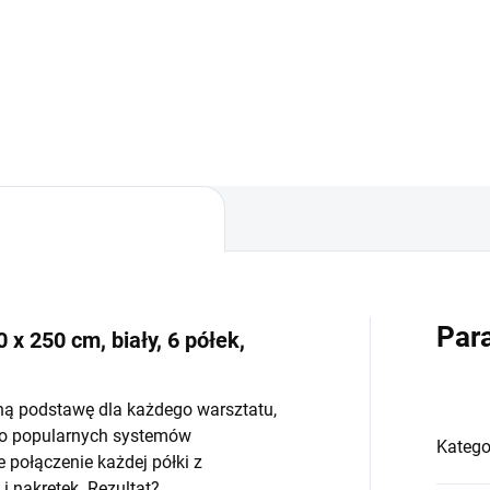
−
+
−
Do koszyka
Do koszyka
Par
 x 250 cm, biały, 6 półek,
ną podstawę dla każdego warsztatu,
do popularnych systemów
Katego
połączenie każdej półki z
 nakrętek. Rezultat?