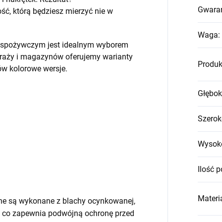
Gwara
, którą będziesz mierzyć nie w
Waga
:
em spożywczym jest idealnym wyborem
raży i magazynów oferujemy warianty
Produk
w kolorowe wersje.
Głębok
Szerok
Wysok
Ilość p
Materia
ne są wykonane z blachy ocynkowanej,
 co zapewnia podwójną ochronę przed