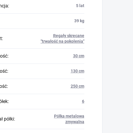
ncja
:
5 lat
39 kg
Regały skręcane
t
:
"trwałość na pokolenia"
ość
:
30 cm
ość
:
130 cm
ość
:
250 cm
ółek
:
6
Półka metalowa
ł półki
:
zmywalna