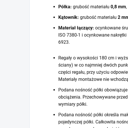
Półka:
grubość materiału
0,8 mm
,
Kątownik:
grubość materiału
2 m
Materiał łączący:
ocynkowane śru
ISO 7380-1 i ocynkowane nakrętki
6923.
Regały o wysokości 180 cm i wyższ
ściany) w co najmniej dwóch punk
części regału, przy użyciu odpow
Materiały montażowe nie wchodzą
Podana nośność półki obowiązuje 
obciążenia. Przechowywane prze
wymiary półki.
Podana nośność półki określa mak
pojedynczej półki. Całkowita noś