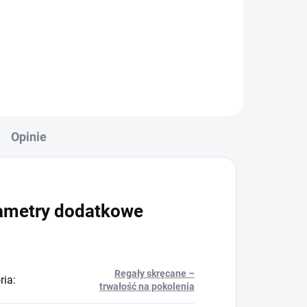
+
Do koszyka
Opinie
ametry dodatkowe
Regały skręcane –
ria
:
trwałość na pokolenia