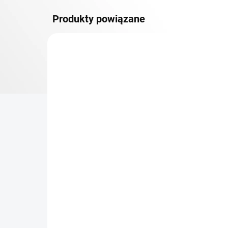
Produkty powiązane
DOSTAWA GRATIS
PÓŁKI METALOWE
TOP! SOLIDNE REGAŁY
SKRĘCANE
NA ZAMÓWIENIE (DO 3 TYGODNI)
Dodatkowy Poziom
Bar
(półka) Biedrax 30 x 130
sk
cm, biały, nośność 150 kg
cm
zł 263,50
zł
zł 217,80 bez VAT
zł 2