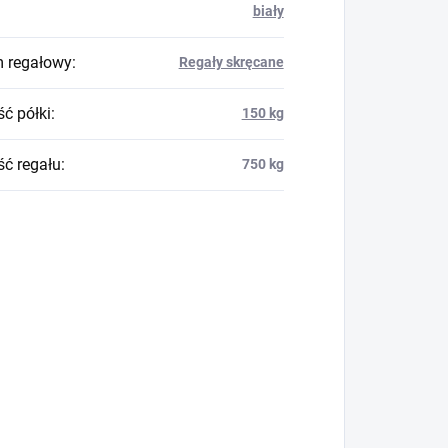
biały
 regałowy
:
Regały skręcane
ć półki
:
150 kg
ć regału
:
750 kg