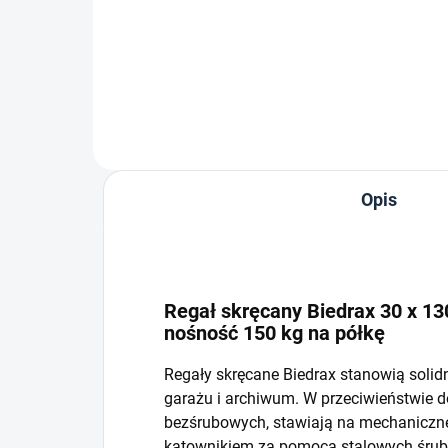
−
+
Do koszyka
Opis
Regał skręcany Biedrax 30 x 130
nośność 150 kg na półkę
Regały skręcane Biedrax stanowią solid
garażu i archiwum. W przeciwieństwie 
bezśrubowych, stawiają na mechaniczne 
kątownikiem za pomocą stalowych śrub i