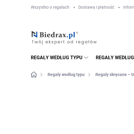
Przejść
Wszystko o regałach
Dostawa i płatność
Infor
do
treści
REGAŁY WEDŁUG TYPU
REGAŁY WEDŁUG
Home
Regały według typu
Regały skręcane – t
MARKA:
BIEDRAX
DOSTAWA GRATIS
PÓŁKI METALOWE
TOP! SOLIDNE RE
SKRĘCANE