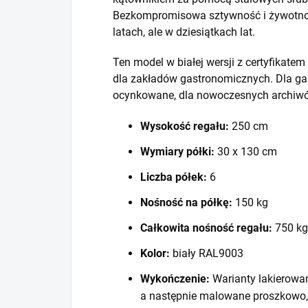
Bezkompromisowa sztywność i żywotność
latach, ale w dziesiątkach lat.
Ten model w białej wersji z certyfikat
dla zakładów gastronomicznych. Dla ga
ocynkowane, dla nowoczesnych archiwó
Wysokość regału:
250 cm
Wymiary półki:
30 x 130 cm
Liczba półek:
6
Nośność na półkę:
150 kg
Całkowita nośność regału:
750 kg
Kolor:
biały RAL9003
Wykończenie:
Warianty lakierowa
a następnie malowane proszkowo,