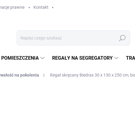
macje prawne
Kontakt
Szukaj
 POMIESZCZENIA
REGAŁY NA SEGREGATORY
TRA
rwałość na pokolenia
Regał skręcany Biedrax 30 x 130 x 250 cm, bia
GAŁY
zł 2 108,30
zł 1 742,40 bez VAT