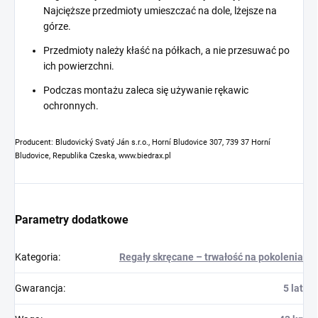
Najcięższe przedmioty umieszczać na dole, lżejsze na
górze.
Przedmioty należy kłaść na półkach, a nie przesuwać po
ich powierzchni.
Podczas montażu zaleca się używanie rękawic
ochronnych.
Producent: Bludovický Svatý Ján s.r.o., Horní Bludovice 307, 739 37 Horní
Bludovice, Republika Czeska, www.biedrax.pl
Parametry dodatkowe
Kategoria
:
Regały skręcane – trwałość na pokolenia
Gwarancja
:
5 lat