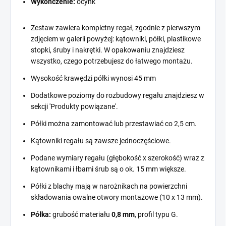
Wykończenie:
ocynk
Zestaw zawiera kompletny regał, zgodnie z pierwszym
zdjęciem w galerii powyżej: kątowniki, półki, plastikowe
stopki, śruby i nakrętki. W opakowaniu znajdziesz
wszystko, czego potrzebujesz do łatwego montażu.
Wysokość krawędzi półki wynosi 45 mm
Dodatkowe poziomy do rozbudowy regału znajdziesz w
sekcji 'Produkty powiązane'.
Półki można zamontować lub przestawiać co 2,5 cm.
Kątowniki regału są zawsze jednoczęściowe.
Podane wymiary regału (głębokość x szerokość) wraz z
kątownikami i łbami śrub są o ok. 15 mm większe.
Półki z blachy mają w narożnikach na powierzchni
składowania owalne otwory montażowe (10 x 13 mm).
Półka:
grubość materiału
0,8 mm
, profil typu G.