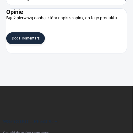
Opinie
Bądź pierwszą osobą, która napisze opinię do tego produktu.
Dodaj komentarz
S
t
o
p
k
a
WSZYSTKO O REGAŁACH
Szybki doradca regałowy