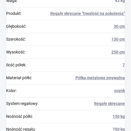
Waga
:
43 kg
Produkt
:
Regały skręcane "trwałość na pokolenia"
Głębokość
:
30 cm
Szerokość
:
130 cm
Wysokość
:
250 cm
Ilość półek
:
7
Materiał półki
:
Półka metalowa zmywalna
Kolor
:
ocynk
System regałowy
:
Regały skręcane
Nośność półki
:
150 kg
Nośność regału
:
750 kg