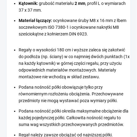
Kątownik:
grubość materiału
2 mm
, profil L o wymiarach
37 x 37 mm.
Materiał łączący:
ocynkowane śruby M8 x 16 mm z łbem
soczewkowym ISO 7380-1 i ocynkowane nakrętki M8
sześciokątne z kołnierzem DIN 6923.
Regały o wysokości 180 cm i wyższe zaleca się zakotwić
do podłoża (np. ściany) w co najmniej dwóch punktach (1x
na każdy kątownik) w górnej części regału, przy użyciu
odpowiednich materiałów montażowych. Materiały
montażowe nie wchodzą w skład zestawu.
Podana nośność półki obowiązuje tylko przy
równomiernym rozłożeniu obciążenia. Przechowywane
przedmioty nie mogą wystawać poza wymiary półki.
Podana nośność półki określa maksymalne obciążenie dla
każdej pojedynczej półki. Całkowita nośność regału to
suma wag wszystkich przechowywanych przedmiotów.
Regał należy zawsze obciążać od najniższej półki.