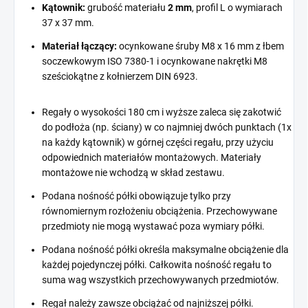
Kątownik:
grubość materiału
2 mm
, profil L o wymiarach
37 x 37 mm.
Materiał łączący:
ocynkowane śruby M8 x 16 mm z łbem
soczewkowym ISO 7380-1 i ocynkowane nakrętki M8
sześciokątne z kołnierzem DIN 6923.
Regały o wysokości 180 cm i wyższe zaleca się zakotwić
do podłoża (np. ściany) w co najmniej dwóch punktach (1x
na każdy kątownik) w górnej części regału, przy użyciu
odpowiednich materiałów montażowych. Materiały
montażowe nie wchodzą w skład zestawu.
Podana nośność półki obowiązuje tylko przy
równomiernym rozłożeniu obciążenia. Przechowywane
przedmioty nie mogą wystawać poza wymiary półki.
Podana nośność półki określa maksymalne obciążenie dla
każdej pojedynczej półki. Całkowita nośność regału to
suma wag wszystkich przechowywanych przedmiotów.
Regał należy zawsze obciążać od najniższej półki.