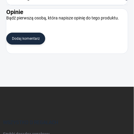
Opinie
Bądź pierwszą osobą, która napisze opinię do tego produktu.
Dodaj komentarz
S
t
o
p
k
a
WSZYSTKO O REGAŁACH
Szybki doradca regałowy