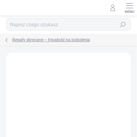
Przejść
do
treści
Szukaj
Regały skręcane – trwałość na pokolenia
MARKA:
BIEDRAX
DOSTAWA GRATIS
PÓŁKI METALOWE
TOP! SOLIDNE REGAŁY
SKRĘCANE