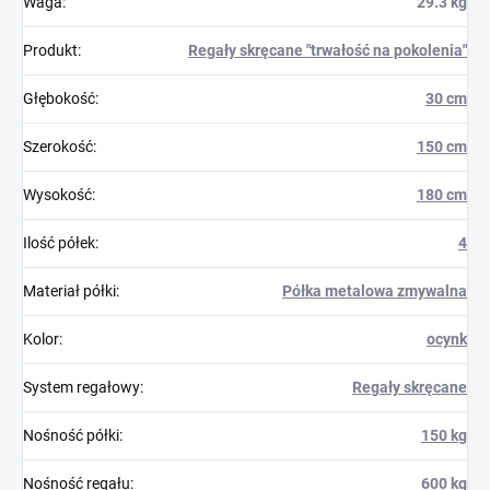
Waga
:
29.3 kg
Produkt
:
Regały skręcane "trwałość na pokolenia"
Głębokość
:
30 cm
Szerokość
:
150 cm
Wysokość
:
180 cm
Ilość półek
:
4
Materiał półki
:
Półka metalowa zmywalna
Kolor
:
ocynk
System regałowy
:
Regały skręcane
Nośność półki
:
150 kg
Nośność regału
:
600 kg