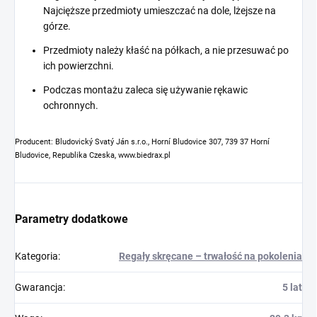
Najcięższe przedmioty umieszczać na dole, lżejsze na
górze.
Przedmioty należy kłaść na półkach, a nie przesuwać po
ich powierzchni.
Podczas montażu zaleca się używanie rękawic
ochronnych.
Producent: Bludovický Svatý Ján s.r.o., Horní Bludovice 307, 739 37 Horní
Bludovice, Republika Czeska, www.biedrax.pl
Parametry dodatkowe
Kategoria
:
Regały skręcane – trwałość na pokolenia
Gwarancja
:
5 lat