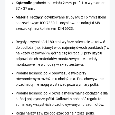
Kątownik:
grubość materiału
2 mm
, profil L o wymiarach
37 x 37 mm.
Materiał łączący:
ocynkowane śruby M8 x 16 mm z łbem
soczewkowym ISO 7380-1 i ocynkowane nakrętki M8
sześciokątne z kołnierzem DIN 6923.
Regały o wysokości 180 cm i wyższe zaleca się zakotwić
do podłoża (np. ściany) w co najmniej dwóch punktach (1x
na każdy kątownik) w górnej części regału, przy użyciu
odpowiednich materiałów montażowych. Materiały
montażowe nie wchodzą w skład zestawu.
Podana nośność półki obowiązuje tylko przy
równomiernym rozłożeniu obciążenia. Przechowywane
przedmioty nie mogą wystawać poza wymiary półki.
Podana nośność półki określa maksymalne obciążenie dla
każdej pojedynczej półki. Całkowita nośność regału to
suma wag wszystkich przechowywanych przedmiotów.
Regał należy zawsze obciążać od najniższej półki.