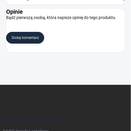
Opinie
Bądź pierwszą osobą, która napisze opinię do tego produktu.
Dodaj komentarz
S
t
o
p
k
a
WSZYSTKO O REGAŁACH
Szybki doradca regałowy