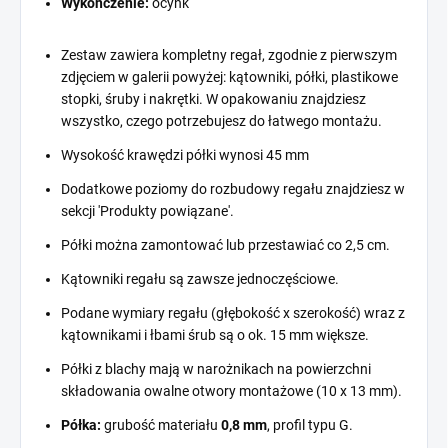
Wykończenie:
ocynk
Zestaw zawiera kompletny regał, zgodnie z pierwszym
zdjęciem w galerii powyżej: kątowniki, półki, plastikowe
stopki, śruby i nakrętki. W opakowaniu znajdziesz
wszystko, czego potrzebujesz do łatwego montażu.
Wysokość krawędzi półki wynosi 45 mm
Dodatkowe poziomy do rozbudowy regału znajdziesz w
sekcji 'Produkty powiązane'.
Półki można zamontować lub przestawiać co 2,5 cm.
Kątowniki regału są zawsze jednoczęściowe.
Podane wymiary regału (głębokość x szerokość) wraz z
kątownikami i łbami śrub są o ok. 15 mm większe.
Półki z blachy mają w narożnikach na powierzchni
składowania owalne otwory montażowe (10 x 13 mm).
Półka:
grubość materiału
0,8 mm
, profil typu G.