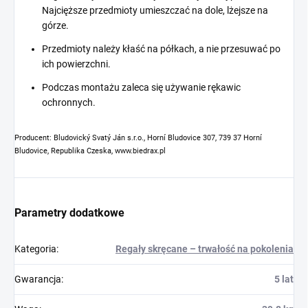
Najcięższe przedmioty umieszczać na dole, lżejsze na
górze.
Przedmioty należy kłaść na półkach, a nie przesuwać po
ich powierzchni.
Podczas montażu zaleca się używanie rękawic
ochronnych.
Producent: Bludovický Svatý Ján s.r.o., Horní Bludovice 307, 739 37 Horní
Bludovice, Republika Czeska, www.biedrax.pl
Parametry dodatkowe
Kategoria
:
Regały skręcane – trwałość na pokolenia
Gwarancja
:
5 lat