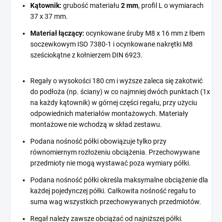
Kątownik:
grubość materiału
2 mm
, profil L o wymiarach
37 x 37 mm.
Materiał łączący:
ocynkowane śruby M8 x 16 mm z łbem
soczewkowym ISO 7380-1 i ocynkowane nakrętki M8
sześciokątne z kołnierzem DIN 6923.
Regały o wysokości 180 cm i wyższe zaleca się zakotwić
do podłoża (np. ściany) w co najmniej dwóch punktach (1x
na każdy kątownik) w górnej części regału, przy użyciu
odpowiednich materiałów montażowych. Materiały
montażowe nie wchodzą w skład zestawu.
Podana nośność półki obowiązuje tylko przy
równomiernym rozłożeniu obciążenia. Przechowywane
przedmioty nie mogą wystawać poza wymiary półki.
Podana nośność półki określa maksymalne obciążenie dla
każdej pojedynczej półki. Całkowita nośność regału to
suma wag wszystkich przechowywanych przedmiotów.
Regał należy zawsze obciążać od najniższej półki.