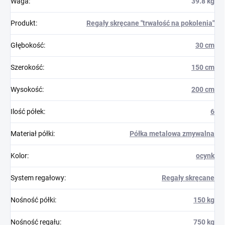
Waga
:
39.8 kg
Produkt
:
Regały skręcane "trwałość na pokolenia"
Głębokość
:
30 cm
Szerokość
:
150 cm
Wysokość
:
200 cm
Ilość półek
:
6
Materiał półki
:
Półka metalowa zmywalna
Kolor
:
ocynk
System regałowy
:
Regały skręcane
Nośność półki
:
150 kg
Nośność regału
:
750 kg