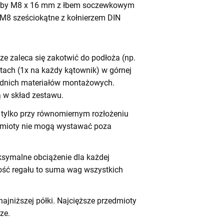
by M8 x 16 mm z łbem soczewkowym
 M8 sześciokątne z kołnierzem DIN
e zaleca się zakotwić do podłoża (np.
tach (1x na każdy kątownik) w górnej
iednich materiałów montażowych.
 w skład zestawu.
tylko przy równomiernym rozłożeniu
dmioty nie mogą wystawać poza
symalne obciążenie dla każdej
ność regału to suma wag wszystkich
ajniższej półki. Najcięższe przedmioty
ze.