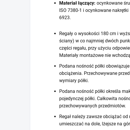
Materiał łączący:
ocynkowane śru
ISO 7380-1 i ocynkowane nakrętki
6923.
Regały o wysokości 180 cm i wyższ
ściany) w co najmniej dwóch punk
części regału, przy użyciu odpow
Materiały montażowe nie wchodzą
Podana nośność półki obowiązuje 
obciążenia. Przechowywane prze
wymiary półki.
Podana nośność półki określa mak
pojedynczej półki. Całkowita noś
przechowywanych przedmiotów.
Regał należy zawsze obciążać od n
umieszczać na dole, lżejsze na gór