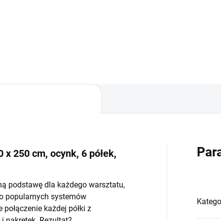
−
+
−
Do koszyka
Do koszyka
Par
 x 250 cm, ocynk, 6 półek,
ną podstawę dla każdego warsztatu,
do popularnych systemów
Katego
połączenie każdej półki z
 nakrętek. Rezultat?