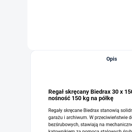
−
+
Do koszyka
Opis
Regał skręcany Biedrax 30 x 150
nośność 150 kg na półkę
Regały skręcane Biedrax stanowią solid
garażu i archiwum. W przeciwieństwie 
bezśrubowych, stawiają na mechaniczne 
kątownikiem za pomocą stalowych śrub i