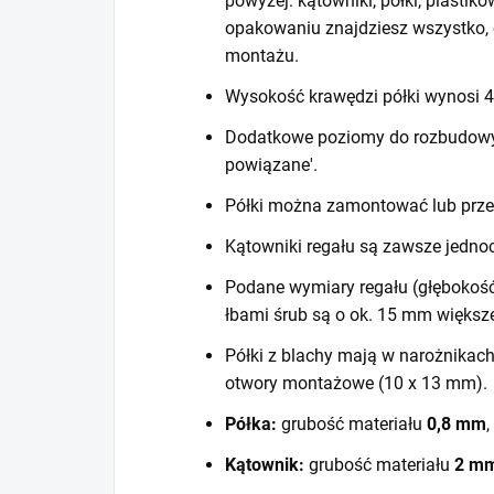
powyżej: kątowniki, półki, plastiko
opakowaniu znajdziesz wszystko, 
montażu.
Wysokość krawędzi półki wynosi
Dodatkowe poziomy do rozbudowy r
powiązane'.
Półki można zamontować lub prze
Kątowniki regału są zawsze jedno
Podane wymiary regału (głębokość
łbami śrub są o ok. 15 mm większ
Półki z blachy mają w narożnikac
otwory montażowe (10 x 13 mm).
Półka:
grubość materiału
0,8 mm
,
Kątownik:
grubość materiału
2 m