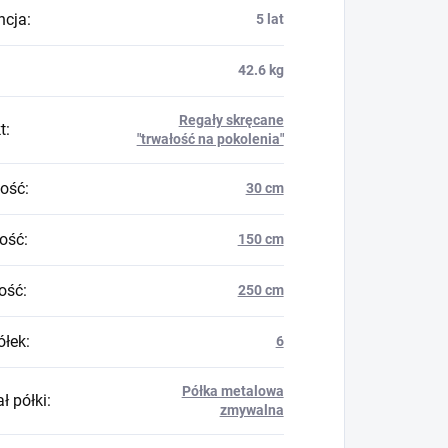
ncja
:
5 lat
42.6 kg
Regały skręcane
t
:
"trwałość na pokolenia"
ość
:
30 cm
ość
:
150 cm
ość
:
250 cm
ółek
:
6
Półka metalowa
ł półki
:
zmywalna