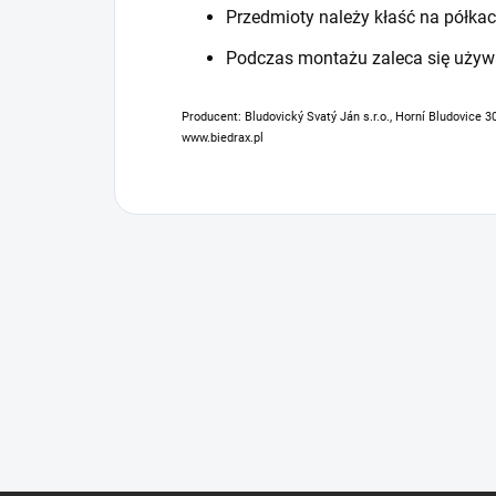
Przedmioty należy kłaść na półkac
Podczas montażu zaleca się używ
Producent: Bludovický Svatý Ján s.r.o., Horní Bludovice 3
www.biedrax.pl