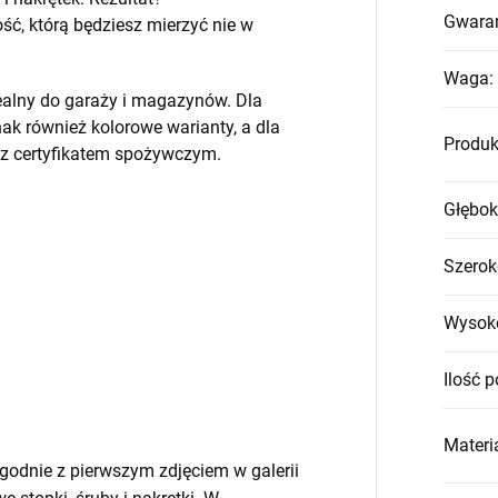
Gwara
, którą będziesz mierzyć nie w
Waga
:
ealny do garaży i magazynów. Dla
k również kolorowe warianty, a dla
Produk
 z certyfikatem spożywczym.
Głębok
Szerok
Wysok
Ilość p
Materia
godnie z pierwszym zdjęciem w galerii