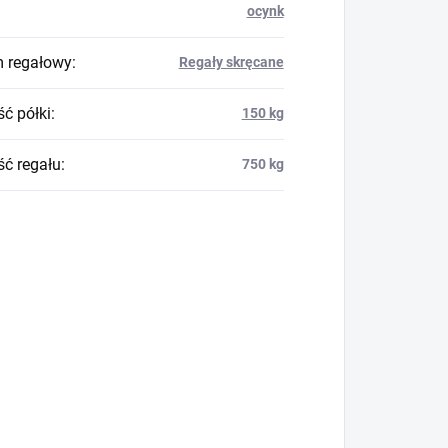
ocynk
 regałowy
:
Regały skręcane
ć półki
:
150 kg
ć regału
:
750 kg