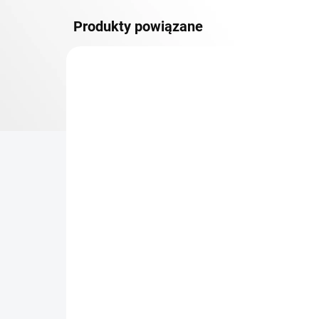
Produkty powiązane
DOSTAWA GRATIS
PÓŁKI METALOWE
TOP! SOLIDNE REGAŁY
SKRĘCANE
NA ZAMÓWIENIE (DO 3 TYGODNI)
Dodatkowy Poziom
Bar
(półka) Biedrax 30 x 150
sk
cm, ocynk, nośność 150
cm
kg
zł 259,90
zł
zł 214,80 bez VAT
zł 1