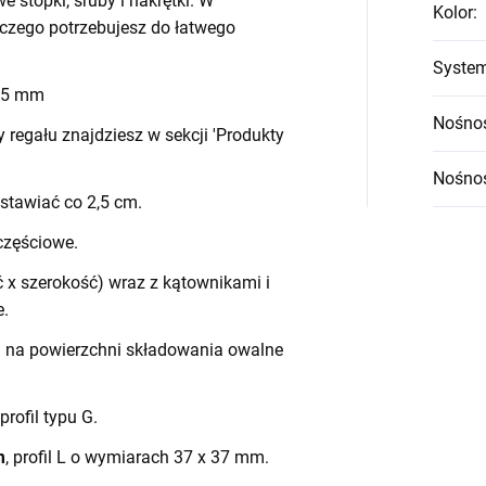
we stopki, śruby i nakrętki. W
Kolor
:
czego potrzebujesz do łatwego
System
 45 mm
Nośnoś
egału znajdziesz w sekcji 'Produkty
Nośnoś
stawiać co 2,5 cm.
częściowe.
 x szerokość) wraz z kątownikami i
e.
h na powierzchni składowania owalne
 profil typu G.
m
, profil L o wymiarach 37 x 37 mm.