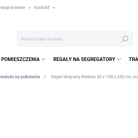
macje prawne
Kontakt
Szukaj
 POMIESZCZENIA
REGAŁY NA SEGREGATORY
TRA
rwałość na pokolenia
Regał skręcany Biedrax 30 x 150 x 250 cm, oc
GAŁY
zł 1 992,10
zł 1 646,40 bez VAT