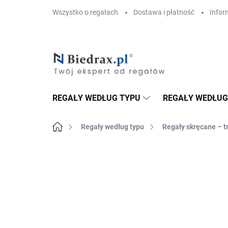
Przejść
Wszystko o regałach
Dostawa i płatność
Infor
do
treści
REGAŁY WEDŁUG TYPU
REGAŁY WEDŁUG
Home
Regały według typu
Regały skręcane – t
MARKA:
BIEDRAX
DOSTAWA GRATIS
PÓŁKI METALOWE
TOP! SOLIDNE RE
SKRĘCANE