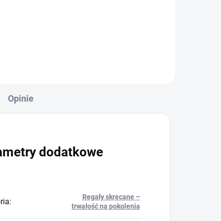
+
Do koszyka
Opinie
ametry dodatkowe
Regały skręcane –
ria
:
trwałość na pokolenia