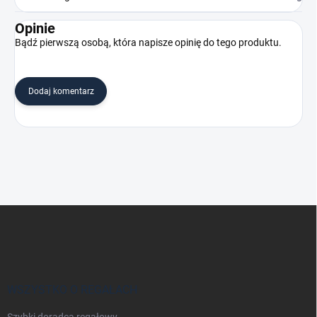
Opinie
Bądź pierwszą osobą, która napisze opinię do tego produktu.
Dodaj komentarz
S
t
o
p
k
a
WSZYSTKO O REGAŁACH
Szybki doradca regałowy