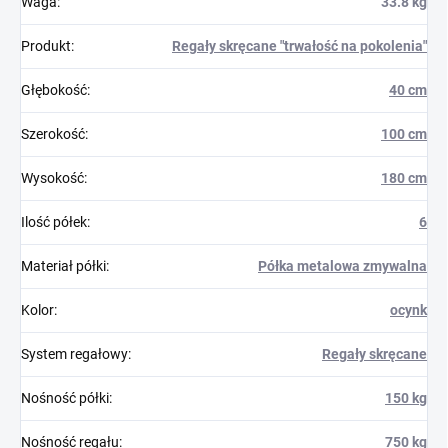
Waga
:
33.8 kg
Produkt
:
Regały skręcane "trwałość na pokolenia"
Głębokość
:
40 cm
Szerokość
:
100 cm
Wysokość
:
180 cm
Ilość półek
:
6
Materiał półki
:
Półka metalowa zmywalna
Kolor
:
ocynk
System regałowy
:
Regały skręcane
Nośność półki
:
150 kg
Nośność regału
:
750 kg