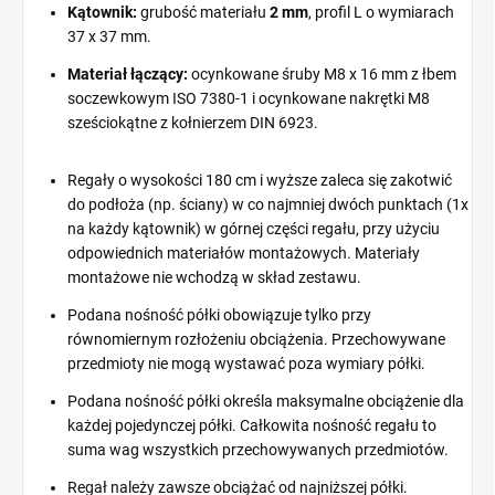
Kątownik:
grubość materiału
2 mm
, profil L o wymiarach
37 x 37 mm.
Materiał łączący:
ocynkowane śruby M8 x 16 mm z łbem
soczewkowym ISO 7380-1 i ocynkowane nakrętki M8
sześciokątne z kołnierzem DIN 6923.
Regały o wysokości 180 cm i wyższe zaleca się zakotwić
do podłoża (np. ściany) w co najmniej dwóch punktach (1x
na każdy kątownik) w górnej części regału, przy użyciu
odpowiednich materiałów montażowych. Materiały
montażowe nie wchodzą w skład zestawu.
Podana nośność półki obowiązuje tylko przy
równomiernym rozłożeniu obciążenia. Przechowywane
przedmioty nie mogą wystawać poza wymiary półki.
Podana nośność półki określa maksymalne obciążenie dla
każdej pojedynczej półki. Całkowita nośność regału to
suma wag wszystkich przechowywanych przedmiotów.
Regał należy zawsze obciążać od najniższej półki.