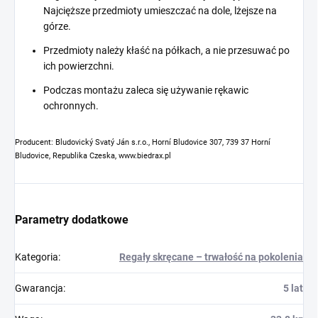
Najcięższe przedmioty umieszczać na dole, lżejsze na
górze.
Przedmioty należy kłaść na półkach, a nie przesuwać po
ich powierzchni.
Podczas montażu zaleca się używanie rękawic
ochronnych.
Producent: Bludovický Svatý Ján s.r.o., Horní Bludovice 307, 739 37 Horní
Bludovice, Republika Czeska, www.biedrax.pl
Parametry dodatkowe
Kategoria
:
Regały skręcane – trwałość na pokolenia
Gwarancja
:
5 lat