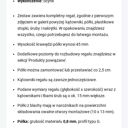
Wykończenie:
ocynk
Zestaw zawiera kompletny regał, zgodnie z pierwszym
zdjęciem w galerii powyżej: kątowniki, półki, plastikowe
stopki, śruby i nakrętki. W opakowaniu znajdziesz
wszystko, czego potrzebujesz do łatwego montażu.
Wysokość krawędzi półki wynosi 45 mm
Dodatkowe poziomy do rozbudowy regału znajdziesz w
sekcji 'Produkty powiązane'.
Półki można zamontować lub przestawiać co 2,5 cm.
Kątowniki regału są zawsze jednoczęściowe.
Podane wymiary regału (głębokość x szerokość) wraz z
kątownikami i łbami śrub są o ok. 15 mm większe.
Półki z blachy mają w narożnikach na powierzchni
składowania owalne otwory montażowe (10 x 13 mm).
Półka:
grubość materiału
0,8 mm
, profil typu G.