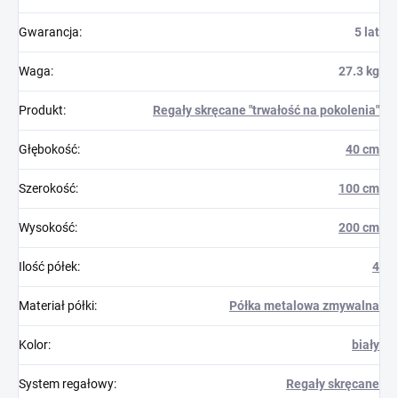
Gwarancja
:
5 lat
Waga
:
27.3 kg
Produkt
:
Regały skręcane "trwałość na pokolenia"
Głębokość
:
40 cm
Szerokość
:
100 cm
Wysokość
:
200 cm
Ilość półek
:
4
Materiał półki
:
Półka metalowa zmywalna
Kolor
:
biały
System regałowy
:
Regały skręcane