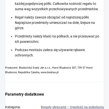
każdej pojedynczej półki. Całkowita nośność regału to
suma wag wszystkich przechowywanych przedmiotów.
Regał należy zawsze obciążać od najniższej półki.
Najcięższe przedmioty umieszczać na dole, lżejsze na
górze.
Przedmioty należy kłaść na półkach, a nie przesuwać po
ich powierzchni.
Podczas montażu zaleca się używanie rękawic
ochronnych.
Producent: Bludovický Svatý Ján s.r.o., Horní Bludovice 307, 739 37 Horní
Bludovice, Republika Czeska, www.biedrax.pl
Parametry dodatkowe
Kategoria
:
Regały skręcane – trwałość na pokolenia