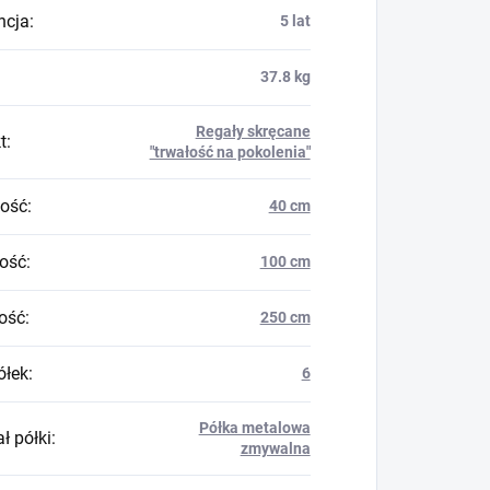
ncja
:
5 lat
37.8 kg
Regały skręcane
t
:
"trwałość na pokolenia"
ość
:
40 cm
ość
:
100 cm
ość
:
250 cm
ółek
:
6
Półka metalowa
ł półki
:
zmywalna