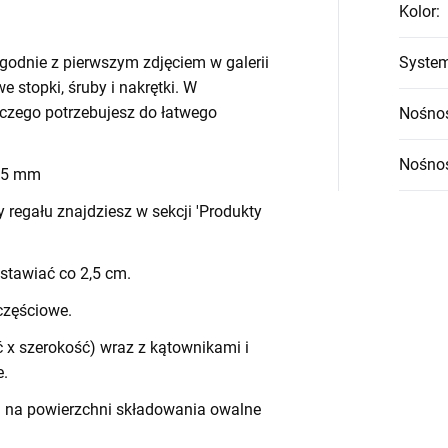
Kolor
:
godnie z pierwszym zdjęciem w galerii
System
we stopki, śruby i nakrętki. W
czego potrzebujesz do łatwego
Nośnoś
Nośnoś
 45 mm
egału znajdziesz w sekcji 'Produkty
stawiać co 2,5 cm.
częściowe.
 x szerokość) wraz z kątownikami i
e.
h na powierzchni składowania owalne