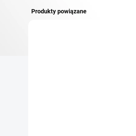
Produkty powiązane
PÓŁKI METALOWE
TOP! SOLIDNE REGAŁY
SKRĘCANE
NA ZAMÓWIENIE (DO 3 TYGODNI)
Dodatkowy Poziom
Bar
(półka) Biedrax 40 x 100
sk
cm, biały, nośność 150 kg
cm
zł 199,20
zł
zł 164,60 bez VAT
zł 2