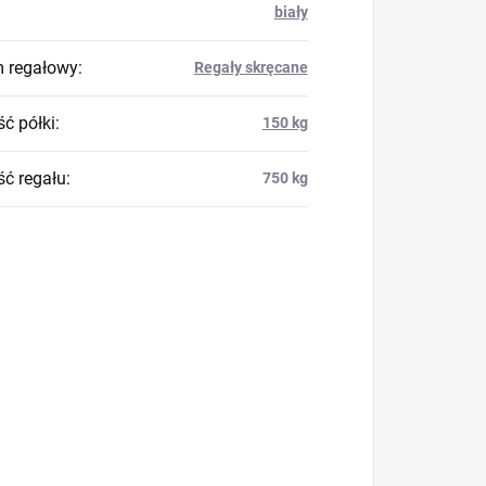
biały
 regałowy
:
Regały skręcane
ć półki
:
150 kg
ć regału
:
750 kg