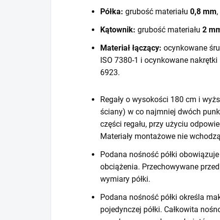
Półka:
grubość materiału
0,8 mm
,
Kątownik:
grubość materiału
2 m
Materiał łączący:
ocynkowane śru
ISO 7380-1 i ocynkowane nakrętki
6923.
Regały o wysokości 180 cm i wyższ
ściany) w co najmniej dwóch punk
części regału, przy użyciu odpow
Materiały montażowe nie wchodzą
Podana nośność półki obowiązuje 
obciążenia. Przechowywane prze
wymiary półki.
Podana nośność półki określa mak
pojedynczej półki. Całkowita noś