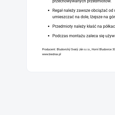
przechowywanych przedmiotów.
Regał należy zawsze obciążać od n
umieszczać na dole, lżejsze na gór
Przedmioty należy kłaść na półkac
Podczas montażu zaleca się używ
Producent: Bludovický Svatý Ján s.r.o., Horní Bludovice 3
www.biedrax.pl