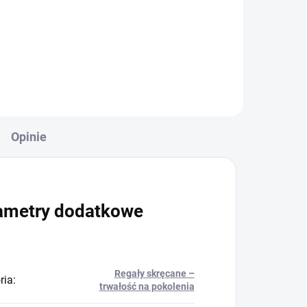
+
Do koszyka
Opinie
ametry dodatkowe
Regały skręcane –
ria
:
trwałość na pokolenia