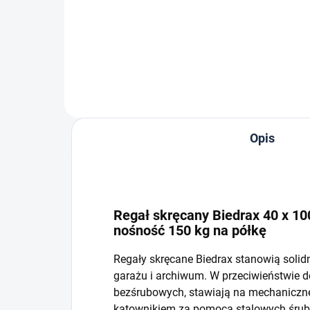
−
+
Do koszyka
Opis
Regał skręcany Biedrax 40 x 100
nośność 150 kg na półkę
Regały skręcane Biedrax stanowią solid
garażu i archiwum. W przeciwieństwie 
bezśrubowych, stawiają na mechaniczne 
kątownikiem za pomocą stalowych śrub i