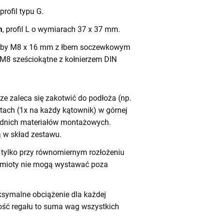
 profil typu G.
m
, profil L o wymiarach 37 x 37 mm.
by M8 x 16 mm z łbem soczewkowym
 M8 sześciokątne z kołnierzem DIN
e zaleca się zakotwić do podłoża (np.
tach (1x na każdy kątownik) w górnej
iednich materiałów montażowych.
 w skład zestawu.
tylko przy równomiernym rozłożeniu
dmioty nie mogą wystawać poza
symalne obciążenie dla każdej
ność regału to suma wag wszystkich