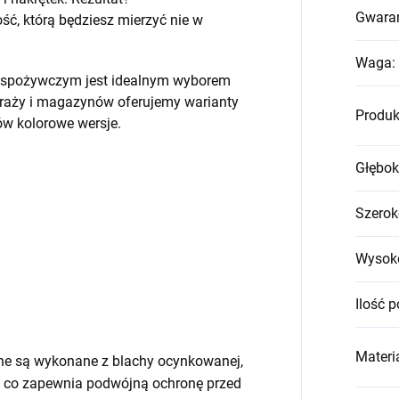
Gwara
, którą będziesz mierzyć nie w
Waga
:
em spożywczym jest idealnym wyborem
raży i magazynów oferujemy warianty
Produk
w kolorowe wersje.
Głębok
Szerok
Wysok
Ilość p
Materia
ne są wykonane z blachy ocynkowanej,
 co zapewnia podwójną ochronę przed