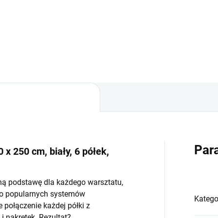
−
+
−
Do koszyka
Do koszyka
Par
 x 250 cm, biały, 6 półek,
ną podstawę dla każdego warsztatu,
do popularnych systemów
Katego
połączenie każdej półki z
 nakrętek. Rezultat?