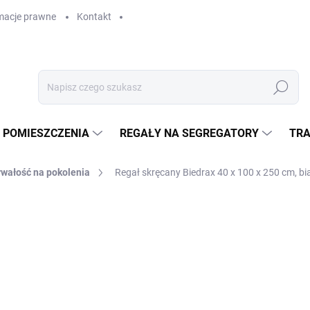
macje prawne
Kontakt
Szukaj
 POMIESZCZENIA
REGAŁY NA SEGREGATORY
TRA
rwałość na pokolenia
Regał skręcany Biedrax 40 x 100 x 250 cm, bia
GAŁY
zł 1 722,10
zł 1 423,20 bez VAT