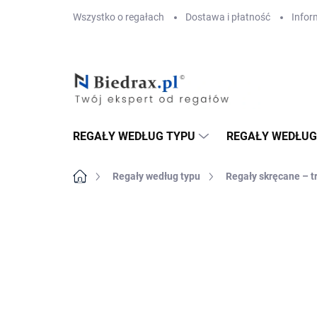
Przejść
Wszystko o regałach
Dostawa i płatność
Infor
do
treści
REGAŁY WEDŁUG TYPU
REGAŁY WEDŁUG
Home
Regały według typu
Regały skręcane – t
MARKA:
BIEDRAX
DOSTAWA GRATIS
PÓŁKI METALOWE
TOP! SOLIDNE RE
SKRĘCANE