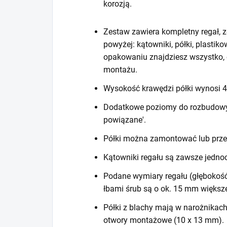
korozją.
Zestaw zawiera kompletny regał, z
powyżej: kątowniki, półki, plastiko
opakowaniu znajdziesz wszystko, 
montażu.
Wysokość krawędzi półki wynosi
Dodatkowe poziomy do rozbudowy r
powiązane'.
Półki można zamontować lub prze
Kątowniki regału są zawsze jedno
Podane wymiary regału (głębokość
łbami śrub są o ok. 15 mm większ
Półki z blachy mają w narożnikac
otwory montażowe (10 x 13 mm).