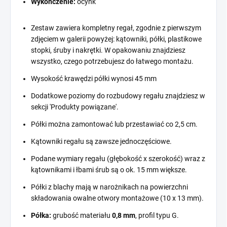
Wykończenie:
ocynk
Zestaw zawiera kompletny regał, zgodnie z pierwszym
zdjęciem w galerii powyżej: kątowniki, półki, plastikowe
stopki, śruby i nakrętki. W opakowaniu znajdziesz
wszystko, czego potrzebujesz do łatwego montażu.
Wysokość krawędzi półki wynosi 45 mm
Dodatkowe poziomy do rozbudowy regału znajdziesz w
sekcji 'Produkty powiązane'.
Półki można zamontować lub przestawiać co 2,5 cm.
Kątowniki regału są zawsze jednoczęściowe.
Podane wymiary regału (głębokość x szerokość) wraz z
kątownikami i łbami śrub są o ok. 15 mm większe.
Półki z blachy mają w narożnikach na powierzchni
składowania owalne otwory montażowe (10 x 13 mm).
Półka:
grubość materiału
0,8 mm
, profil typu G.