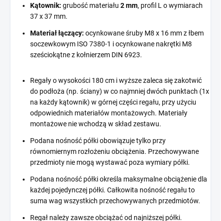
Kątownik:
grubość materiału
2 mm
, profil L o wymiarach
37 x 37 mm.
Materiał łączący:
ocynkowane śruby M8 x 16 mm z łbem
soczewkowym ISO 7380-1 i ocynkowane nakrętki M8
sześciokątne z kołnierzem DIN 6923.
Regały o wysokości 180 cm i wyższe zaleca się zakotwić
do podłoża (np. ściany) w co najmniej dwóch punktach (1x
na każdy kątownik) w górnej części regału, przy użyciu
odpowiednich materiałów montażowych. Materiały
montażowe nie wchodzą w skład zestawu.
Podana nośność półki obowiązuje tylko przy
równomiernym rozłożeniu obciążenia. Przechowywane
przedmioty nie mogą wystawać poza wymiary półki.
Podana nośność półki określa maksymalne obciążenie dla
każdej pojedynczej półki. Całkowita nośność regału to
suma wag wszystkich przechowywanych przedmiotów.
Regał należy zawsze obciążać od najniższej półki.