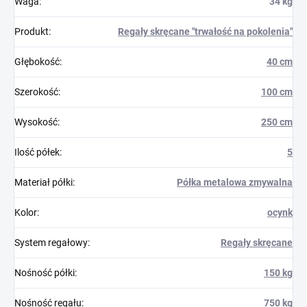
Waga
:
34 kg
Produkt
:
Regały skręcane "trwałość na pokolenia"
Głębokość
:
40 cm
Szerokość
:
100 cm
Wysokość
:
250 cm
Ilość półek
:
5
Materiał półki
:
Półka metalowa zmywalna
Kolor
:
ocynk
System regałowy
:
Regały skręcane
Nośność półki
:
150 kg
Nośność regału
:
750 kg