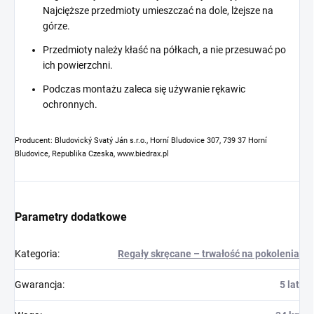
Najcięższe przedmioty umieszczać na dole, lżejsze na
górze.
Przedmioty należy kłaść na półkach, a nie przesuwać po
ich powierzchni.
Podczas montażu zaleca się używanie rękawic
ochronnych.
Producent: Bludovický Svatý Ján s.r.o., Horní Bludovice 307, 739 37 Horní
Bludovice, Republika Czeska, www.biedrax.pl
Parametry dodatkowe
Kategoria
:
Regały skręcane – trwałość na pokolenia
Gwarancja
:
5 lat