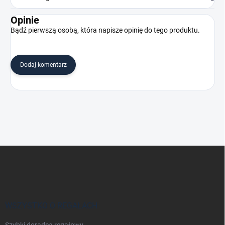
Opinie
Bądź pierwszą osobą, która napisze opinię do tego produktu.
Dodaj komentarz
S
t
o
p
k
a
WSZYSTKO O REGAŁACH
Szybki doradca regałowy