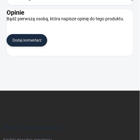
Opinie
Bądź pierwszą osobą, która napisze opinię do tego produktu.
Dodaj komentarz
S
t
o
p
k
a
WSZYSTKO O REGAŁACH
Szybki doradca regałowy