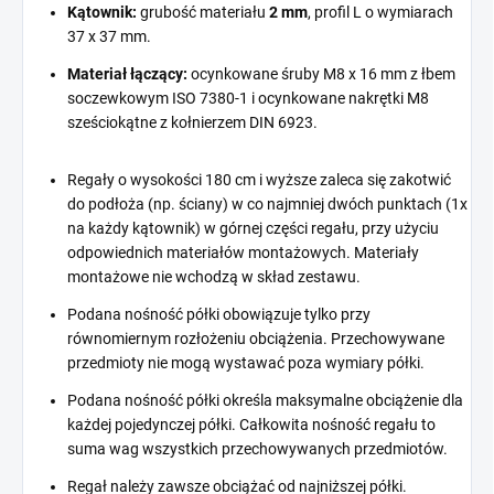
Kątownik:
grubość materiału
2 mm
, profil L o wymiarach
37 x 37 mm.
Materiał łączący:
ocynkowane śruby M8 x 16 mm z łbem
soczewkowym ISO 7380-1 i ocynkowane nakrętki M8
sześciokątne z kołnierzem DIN 6923.
Regały o wysokości 180 cm i wyższe zaleca się zakotwić
do podłoża (np. ściany) w co najmniej dwóch punktach (1x
na każdy kątownik) w górnej części regału, przy użyciu
odpowiednich materiałów montażowych. Materiały
montażowe nie wchodzą w skład zestawu.
Podana nośność półki obowiązuje tylko przy
równomiernym rozłożeniu obciążenia. Przechowywane
przedmioty nie mogą wystawać poza wymiary półki.
Podana nośność półki określa maksymalne obciążenie dla
każdej pojedynczej półki. Całkowita nośność regału to
suma wag wszystkich przechowywanych przedmiotów.
Regał należy zawsze obciążać od najniższej półki.