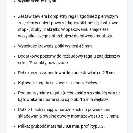
Wykończenie:
ocynk
Zestaw zawiera kompletny regał, zgodnie z pierwszym
zdjęciem w galerii powyżej: kątowniki, półki, plastikowe
stopki, śruby i nakrętki. W opakowaniu znajdziesz
wszystko, czego potrzebujesz do łatwego montażu.
Wysokość krawędzi półki wynosi 45 mm
Dodatkowe poziomy do rozbudowy regału znajdziesz w
sekcji 'Produkty powiązane'.
Półki można zamontować lub przestawiać co 2,5 cm.
Kątowniki regału są zawsze jednoczęściowe.
Podane wymiary regału (głębokość x szerokość) wraz z
kątownikami i łbami śrub są o ok. 15 mm większe.
Półki z blachy mają w narożnikach na powierzchni
składowania owalne otwory montażowe (10 x 13 mm).
Półka:
grubość materiału
0,8 mm
, profil typu G.