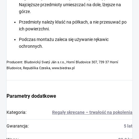
Najcięższe przedmioty umieszczać na dole, lżejsze na
górze.
Przedmioty należy kłaść na półkach, a nie przesuwać po
ich powierzchni.
Podczas montażu zaleca się używanie rękawic
ochronnych.
Producent: Bludovický Svatý Ján s.r.o., Horní Bludovice 307, 739 37 Horní
Bludovice, Republika Czeska, www.biedrax.pl
Parametry dodatkowe
Kategoria
:
Regały skręcane – trwałość na pokolenia
Gwarancja
:
5 lat