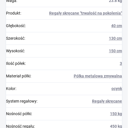
Waga
:
23.8 kg
Produkt
:
Regały skręcane "trwałość na pokolenia"
Głębokość
:
40 cm
Szerokość
:
130 cm
Wysokość
:
150 cm
Ilość półek
:
3
Materiał półki
:
Półka metalowa zmywalna
Kolor
:
ocynk
System regałowy
:
Regały skręcane
Nośność półki
:
150 kg
Nośność regału
:
450 kg