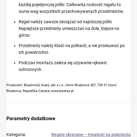
każdej pojedynczej półki. Całkowita nośność regału to
suma wag wszystkich przechowywanych przedmiotów.
Regał należy zawsze obciążać od najniższej półki.
Najcięższe przedmioty umieszczać na dole, lżejsze na
górze.
Przedmioty należy kłaść na półkach, a nie przesuwać po
ich powierzchni.
Podczas montażu zaleca się używanie rękawic
ochronnych.
Producent: Bludovický Svatý Ján s.r.o., Horní Bludovice 307, 739 37 Horní
Bludovice, Republika Czeska, www.biedrax.pl
Parametry dodatkowe
Kategoria
:
Regały skręcane – trwałość na pokolenia