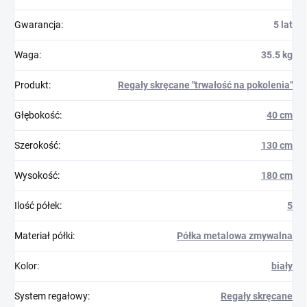
Gwarancja
:
5 lat
Waga
:
35.5 kg
Produkt
:
Regały skręcane "trwałość na pokolenia"
Głębokość
:
40 cm
Szerokość
:
130 cm
Wysokość
:
180 cm
Ilość półek
:
5
Materiał półki
:
Półka metalowa zmywalna
Kolor
:
biały
System regałowy
:
Regały skręcane