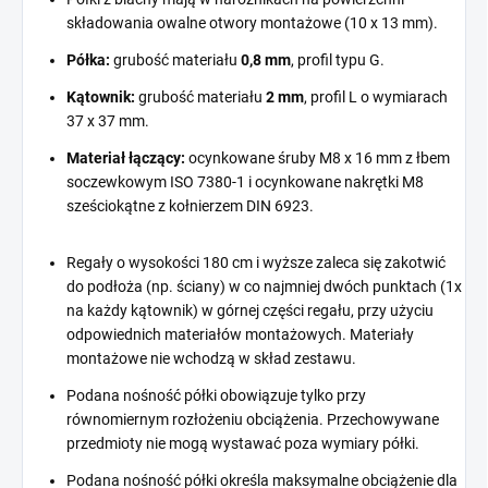
składowania owalne otwory montażowe (10 x 13 mm).
Półka:
grubość materiału
0,8 mm
, profil typu G.
Kątownik:
grubość materiału
2 mm
, profil L o wymiarach
37 x 37 mm.
Materiał łączący:
ocynkowane śruby M8 x 16 mm z łbem
soczewkowym ISO 7380-1 i ocynkowane nakrętki M8
sześciokątne z kołnierzem DIN 6923.
Regały o wysokości 180 cm i wyższe zaleca się zakotwić
do podłoża (np. ściany) w co najmniej dwóch punktach (1x
na każdy kątownik) w górnej części regału, przy użyciu
odpowiednich materiałów montażowych. Materiały
montażowe nie wchodzą w skład zestawu.
Podana nośność półki obowiązuje tylko przy
równomiernym rozłożeniu obciążenia. Przechowywane
przedmioty nie mogą wystawać poza wymiary półki.
Podana nośność półki określa maksymalne obciążenie dla