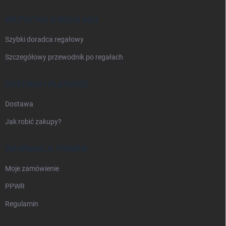
k
a
WSZYSTKO O REGAŁACH
Szybki doradca regałowy
Szczegółowy przewodnik po regałach
DOSTAWA I PŁATNOŚĆ
Dostawa
Jak robić zakupy?
INFORMACJE PRAWNE
Moje zamówienie
PPWR
Regulamin