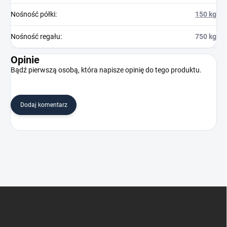
Nośność półki
:
150 kg
Nośność regału
:
750 kg
Opinie
Bądź pierwszą osobą, która napisze opinię do tego produktu.
Dodaj komentarz
S
t
o
p