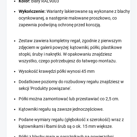
Kolor:
biały RAL9003
Wykończenie:
Warianty lakierowane są wykonane z blachy
ocynkowanej, a następnie malowane proszkowo, co
zapewnia podwójną ochronę przed korozją.
Zestaw zawiera kompletny regał, zgodnie z pierwszym
zdjęciem w galerii powyżej: kątowniki, półki, plastikowe
stopki, śruby i nakrętki. W opakowaniu znajdziesz
wszystko, czego potrzebujesz do łatwego montażu.
Wysokość krawędzi półki wynosi 45 mm
Dodatkowe poziomy do rozbudowy regału znajdziesz w
sekcji 'Produkty powiązane'.
Półki można zamontować lub przestawiać co 2,5 cm.
Kątowniki regału są zawsze jednoczęściowe.
Podane wymiary regału (głębokość x szerokość) wraz z
kątownikami i łbami śrub są o ok. 15 mm większe.
Półki z blachy mają w narożnikach na powierzchni