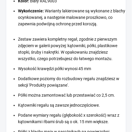
Kolor:
biały RAL9003
Wykończenie:
Warianty lakierowane są wykonane z blachy
ocynkowanej, a następnie malowane proszkowo, co
zapewnia podwójną ochronę przed korozją.
Zestaw zawiera kompletny regał, zgodnie z pierwszym
zdjęciem w galerii powyżej: kątowniki, półki, plastikowe
stopki, śruby i nakrętki. W opakowaniu znajdziesz
wszystko, czego potrzebujesz do łatwego montażu.
Wysokość krawędzi półki wynosi 45 mm
Dodatkowe poziomy do rozbudowy regału znajdziesz w
sekcji 'Produkty powiązane'.
Półki można zamontować lub przestawiać co 2,5 cm.
Kątowniki regału są zawsze jednoczęściowe.
Podane wymiary regału (głębokość x szerokość) wraz z
kątownikami i łbami śrub są o ok. 15 mm większe.
Półki z blachy mają w narożnikach na powierzchni