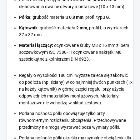
składowania owalne otwory montażowe (10 x 13 mm).
Półka:
grubość materiału
0,8 mm
, profil typu G.
Kątownik:
grubość materiału
2 mm
, profil L o wymiarach
37 x 37 mm.
Materiał łączący:
ocynkowane śruby M8 x 16 mm z łbem
soczewkowym ISO 7380-1 i ocynkowane nakrętki M8
sześciokątne z kołnierzem DIN 6923.
Regały o wysokości 180 cm i wyższe zaleca się zakotwić
do podłoża (np. ściany) w co najmniej dwóch punktach (1x
na każdy kątownik) w górnej części regału, przy użyciu
odpowiednich materiałów montażowych. Materiały
montażowe nie wchodzą w skład zestawu.
Podana nośność półki obowiązuje tylko przy
równomiernym rozłożeniu obciążenia. Przechowywane
przedmioty nie mogą wystawać poza wymiary półki.
Podana nośność półki określa maksymalne obciążenie dla