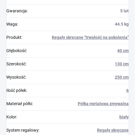
Gwarancja
:
5 lat
Waga
:
44.5 kg
Produkt
:
Regały skręcane "trwałość na pokolenia"
Głębokość
:
40 cm
Szerokość
:
130 cm
Wysokość
:
250 cm
Ilość półek
:
6
Materiał półki
:
Półka metalowa zmywalna
Kolor
:
biały
System regałowy
:
Regały skręcane