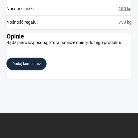
Nośność półki
:
150 kg
Nośność regału
:
750 kg
Opinie
Bądź pierwszą osobą, która napisze opinię do tego produktu.
Dodaj komentarz
S
t
o
p