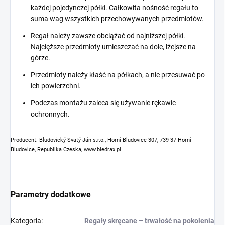
każdej pojedynczej półki. Całkowita nośność regału to
suma wag wszystkich przechowywanych przedmiotów.
Regał należy zawsze obciążać od najniższej półki.
Najcięższe przedmioty umieszczać na dole, lżejsze na
górze.
Przedmioty należy kłaść na półkach, a nie przesuwać po
ich powierzchni.
Podczas montażu zaleca się używanie rękawic
ochronnych.
Producent: Bludovický Svatý Ján s.r.o., Horní Bludovice 307, 739 37 Horní
Bludovice, Republika Czeska, www.biedrax.pl
Parametry dodatkowe
Kategoria
:
Regały skręcane – trwałość na pokolenia