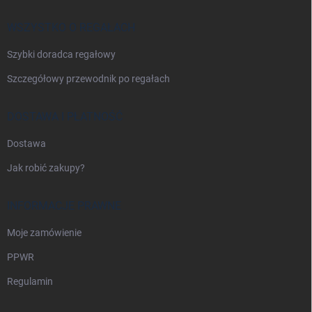
k
a
WSZYSTKO O REGAŁACH
Szybki doradca regałowy
Szczegółowy przewodnik po regałach
DOSTAWA I PŁATNOŚĆ
Dostawa
Jak robić zakupy?
INFORMACJE PRAWNE
Moje zamówienie
PPWR
Regulamin