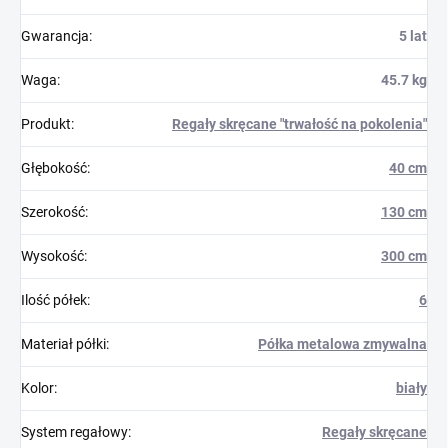
Gwarancja
:
5 lat
Waga
:
45.7 kg
Produkt
:
Regały skręcane "trwałość na pokolenia"
Głębokość
:
40 cm
Szerokość
:
130 cm
Wysokość
:
300 cm
Ilość półek
:
6
Materiał półki
:
Półka metalowa zmywalna
Kolor
:
biały
System regałowy
:
Regały skręcane