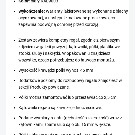
Kolor:
biały RAL9003
Wykończenie:
Warianty lakierowane są wykonane z blachy
ocynkowanej, a następnie malowane proszkowo, co
zapewnia podwójną ochronę przed korozją.
Zestaw zawiera kompletny regał, zgodnie z pierwszym
zdjęciem w galerii powyżej: kątowniki, półki, plastikowe
stopki, śruby i nakrętki. W opakowaniu znajdziesz
wszystko, czego potrzebujesz do łatwego montażu.
Wysokość krawędzi półki wynosi 45 mm
Dodatkowe poziomy do rozbudowy regału znajdziesz w
sekcji 'Produkty powiązane'.
Półki można zamontować lub przestawiać co 2,5 cm.
Kątowniki regału są zawsze jednoczęściowe.
Podane wymiary regału (głębokość x szerokość) wraz z
kątownikami i łbami śrub są o ok. 15 mm większe.
Półki z blachy mają w narożnikach na powierzchni