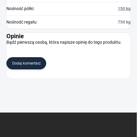
Nośność półki
:
150 kg
Nośność regału
:
750 kg
Opinie
Bądź pierwszą osobą, która napisze opinię do tego produktu.
Dodaj komentarz
S
t
o
p