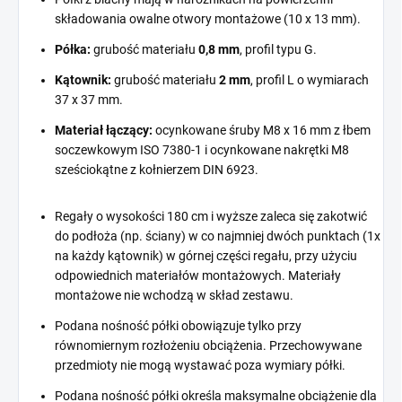
składowania owalne otwory montażowe (10 x 13 mm).
Półka:
grubość materiału
0,8 mm
, profil typu G.
Kątownik:
grubość materiału
2 mm
, profil L o wymiarach
37 x 37 mm.
Materiał łączący:
ocynkowane śruby M8 x 16 mm z łbem
soczewkowym ISO 7380-1 i ocynkowane nakrętki M8
sześciokątne z kołnierzem DIN 6923.
Regały o wysokości 180 cm i wyższe zaleca się zakotwić
do podłoża (np. ściany) w co najmniej dwóch punktach (1x
na każdy kątownik) w górnej części regału, przy użyciu
odpowiednich materiałów montażowych. Materiały
montażowe nie wchodzą w skład zestawu.
Podana nośność półki obowiązuje tylko przy
równomiernym rozłożeniu obciążenia. Przechowywane
przedmioty nie mogą wystawać poza wymiary półki.
Podana nośność półki określa maksymalne obciążenie dla