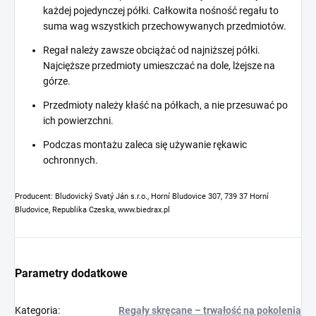
każdej pojedynczej półki. Całkowita nośność regału to
suma wag wszystkich przechowywanych przedmiotów.
Regał należy zawsze obciążać od najniższej półki.
Najcięższe przedmioty umieszczać na dole, lżejsze na
górze.
Przedmioty należy kłaść na półkach, a nie przesuwać po
ich powierzchni.
Podczas montażu zaleca się używanie rękawic
ochronnych.
Producent: Bludovický Svatý Ján s.r.o., Horní Bludovice 307, 739 37 Horní
Bludovice, Republika Czeska, www.biedrax.pl
Parametry dodatkowe
Kategoria
:
Regały skręcane – trwałość na pokolenia