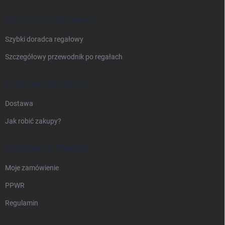
k
a
WSZYSTKO O REGAŁACH
Szybki doradca regałowy
Szczegółowy przewodnik po regałach
DOSTAWA I PŁATNOŚĆ
Dostawa
Jak robić zakupy?
INFORMACJE PRAWNE
Moje zamówienie
PPWR
Regulamin